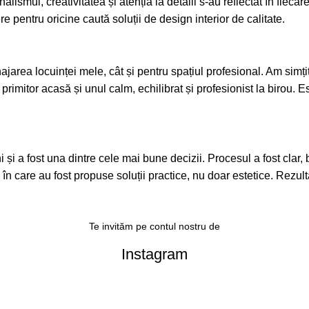
alismul, creativitatea și atenția la detalii s-au reflectat în fieca
pentru oricine caută soluții de design interior de calitate.
area locuinței mele, cât și pentru spațiul profesional. Am simțit 
 primitor acasă și unul calm, echilibrat și profesionist la birou.
a fost una dintre cele mai bune decizii. Procesul a fost clar, bine
l în care au fost propuse soluții practice, nu doar estetice. Rezult
Te invităm pe contul nostru de
Instagram