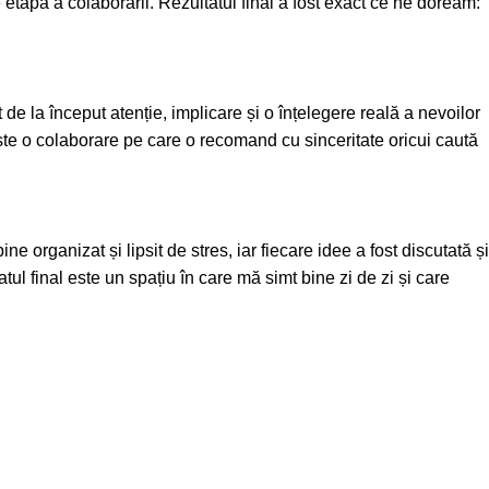
re etapă a colaborării. Rezultatul final a fost exact ce ne doream:
de la început atenție, implicare și o înțelegere reală a nevoilor
 Este o colaborare pe care o recomand cu sinceritate oricui caută
 organizat și lipsit de stres, iar fiecare idee a fost discutată și
atul final este un spațiu în care mă simt bine zi de zi și care