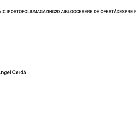
ICII
PORTOFOLIU
MAGAZIN
G2D AI
BLOG
CERERE DE OFERTĂ
DESPRE 
 Angel Cerdá