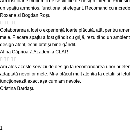
Am fost foarte mulțumiți de serviciile de design interior. Profesion
un spațiu armonios, funcțional și elegant. Recomand cu încredere 
Roxana si Bogdan Roșu
Colaborarea a fost o experiență foarte plăcută, atât pentru amenaj
mele. Fiecare spațiu a fost gândit cu grijă, rezultând un ambient
design atent, echilibrat și bine gândit.
Alina Căprioară
Academia CLAR
Am ales aceste servicii de design la recomandarea unor prieteni și 
adaptată nevoilor mele. Mi-a plăcut mult atenția la detalii și felu
funcționează exact așa cum am nevoie.
Cristina Bardașu
1