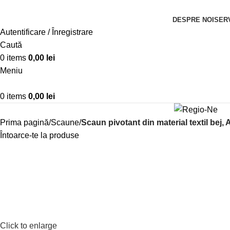
DESPRE NOI
SERV
Autentificare / Înregistrare
Caută
0
items
0,00
lei
Meniu
0
items
0,00
lei
Prima pagină
Scaune
Scaun pivotant din material textil bej,
Întoarce-te la produse
Click to enlarge