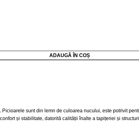
ADAUGĂ ÎN COȘ
. Picioarele sunt din lemn de culoarea nucului, este potrivit pe
fort și stabilitate, datorită calității înalte a tapițeriei și structur