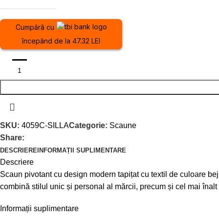
Cumpără cu
începând de la 47.32 LEI
SKU:
4059C-SILLA
Categorie:
Scaune
Share:
DESCRIERE
INFORMAȚII SUPLIMENTARE
Descriere
Scaun pivotant cu design modern tapițat cu textil de culoare bej
combină stilul unic și personal al mărcii, precum și cel mai înalt con
Informații suplimentare