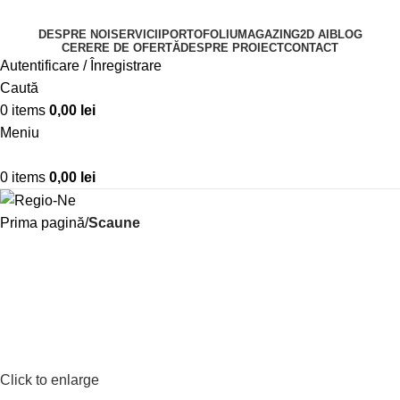
DESPRE NOI
SERVICII
PORTOFOLIU
MAGAZIN
G2D AI
BLOG
CERERE DE OFERTĂ
DESPRE PROIECT
CONTACT
Autentificare / Înregistrare
Caută
0
items
0,00
lei
Meniu
0
items
0,00
lei
Prima pagină
Scaune
Click to enlarge