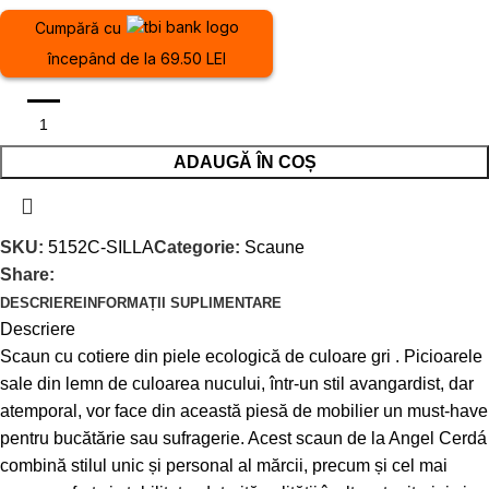
Cumpără cu
începând de la 69.50 LEI
ADAUGĂ ÎN COȘ
SKU:
5152C-SILLA
Categorie:
Scaune
Share:
DESCRIERE
INFORMAȚII SUPLIMENTARE
Descriere
Scaun cu cotiere din piele ecologică de culoare gri . Picioarele
sale din lemn de culoarea nucului, într-un stil avangardist, dar
atemporal, vor face din această piesă de mobilier un must-have
pentru bucătărie sau sufragerie. Acest scaun de la Angel Cerdá
combină stilul unic și personal al mărcii, precum și cel mai