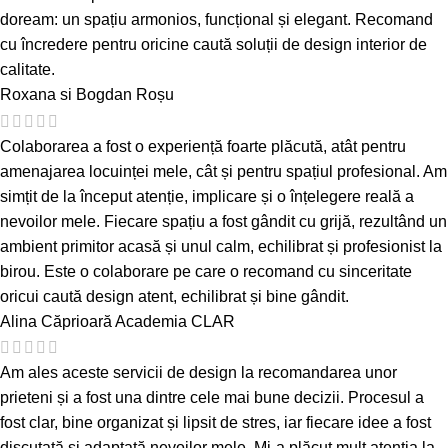
doream: un spațiu armonios, funcțional și elegant. Recomand
cu încredere pentru oricine caută soluții de design interior de
calitate.
Roxana si Bogdan Roșu
Colaborarea a fost o experiență foarte plăcută, atât pentru
amenajarea locuinței mele, cât și pentru spațiul profesional. Am
simțit de la început atenție, implicare și o înțelegere reală a
nevoilor mele. Fiecare spațiu a fost gândit cu grijă, rezultând un
ambient primitor acasă și unul calm, echilibrat și profesionist la
birou. Este o colaborare pe care o recomand cu sinceritate
oricui caută design atent, echilibrat și bine gândit.
Alina Căprioară
Academia CLAR
Am ales aceste servicii de design la recomandarea unor
prieteni și a fost una dintre cele mai bune decizii. Procesul a
fost clar, bine organizat și lipsit de stres, iar fiecare idee a fost
discutată și adaptată nevoilor mele. Mi-a plăcut mult atenția la