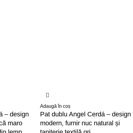
Adaugă în coș
á – design
Pat dublu Angel Cerdá – design
ică maro
modern, furnir nuc natural și
 din lemn
tapițerie textilă gri