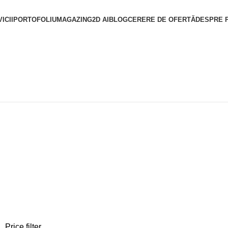
ICII
PORTOFOLIU
MAGAZIN
G2D AI
BLOG
CERERE DE OFERTĂ
DESPRE 
Price filter