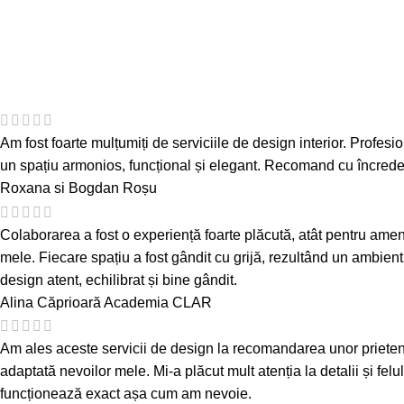
Am fost foarte mulțumiți de serviciile de design interior. Profesion
un spațiu armonios, funcțional și elegant. Recomand cu încredere 
Roxana si Bogdan Roșu
Colaborarea a fost o experiență foarte plăcută, atât pentru amenaj
mele. Fiecare spațiu a fost gândit cu grijă, rezultând un ambient
design atent, echilibrat și bine gândit.
Alina Căprioară
Academia CLAR
Am ales aceste servicii de design la recomandarea unor prieteni și 
adaptată nevoilor mele. Mi-a plăcut mult atenția la detalii și felu
funcționează exact așa cum am nevoie.