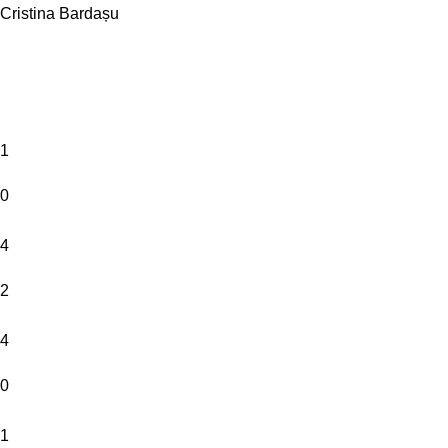
Cristina Bardașu
1
0
4
2
4
0
1