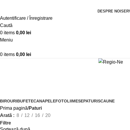
DESPRE NOI
SERV
Autentificare / Înregistrare
Caută
0
items
0,00
lei
Meniu
0
items
0,00
lei
Paturi
BIROURI
BUFETE
CANAPELE
FOTOLII
MESE
PATURI
SCAUNE
Prima pagină
Paturi
Arată
8
12
16
20
Filtre
Sortează după