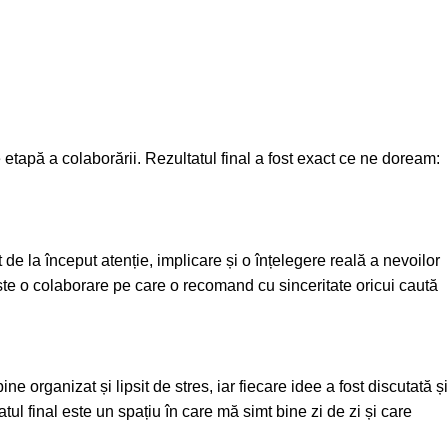
re etapă a colaborării. Rezultatul final a fost exact ce ne doream:
de la început atenție, implicare și o înțelegere reală a nevoilor
 Este o colaborare pe care o recomand cu sinceritate oricui caută
 organizat și lipsit de stres, iar fiecare idee a fost discutată și
atul final este un spațiu în care mă simt bine zi de zi și care