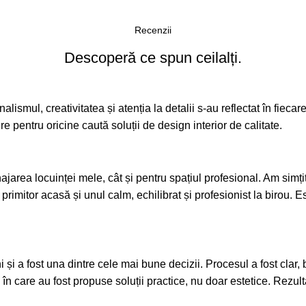
Recenzii
Descoperă ce spun ceilalți.
alismul, creativitatea și atenția la detalii s-au reflectat în fieca
pentru oricine caută soluții de design interior de calitate.
area locuinței mele, cât și pentru spațiul profesional. Am simțit 
 primitor acasă și unul calm, echilibrat și profesionist la birou.
a fost una dintre cele mai bune decizii. Procesul a fost clar, bine
l în care au fost propuse soluții practice, nu doar estetice. Rezult