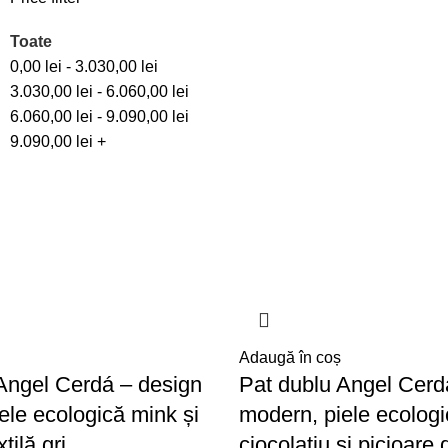
Toate
0,00
lei
-
3.030,00
lei
3.030,00
lei
-
6.060,00
lei
6.060,00
lei
-
9.090,00
lei
9.090,00
lei
+
Adaugă în coș
Angel Cerdá – design
Pat dublu Angel Cerd
ele ecologică mink și
modern, piele ecolog
xtilă gri
ciocolatiu și picioare