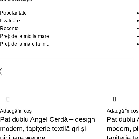
Popularitate
Evaluare
Recente
Preț: de la mic la mare
Preț: de la mare la mic
Adaugă în coș
Adaugă în coș
Pat dublu Angel Cerdá – design
Pat dublu 
modern, tapițerie textilă gri și
modern, pi
picioare wenge
tapițerie te