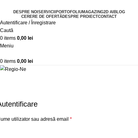
DESPRE NOI
SERVICII
PORTOFOLIU
MAGAZIN
G2D AI
BLOG
CERERE DE OFERTĂ
DESPRE PROIECT
CONTACT
Autentificare / Înregistrare
Caută
0
items
0,00
lei
Meniu
0
items
0,00
lei
Contul meu
Acasă
Contul meu
Autentificare
ume utilizator sau adresă email
*