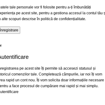
atele tale personale vor fi folosite pentru a-ți îmbunătăți
xperiența pe acest site, pentru a gestiona accesul la contul tău ș
n alte scopuri descrise în
politică de confidențialitate
.
Înregistrare
r
Autentificare
nregistrarea pe acest site îți permite să accesezi statusul și
storicul comenzilor tale. Completează câmpurile, iar noi îți vom
rea rapid un cont nou. Îți vom solicita doar informațiile necesare
entru a face procesul de cumpărare mai rapid și mai simplu.
utentificare