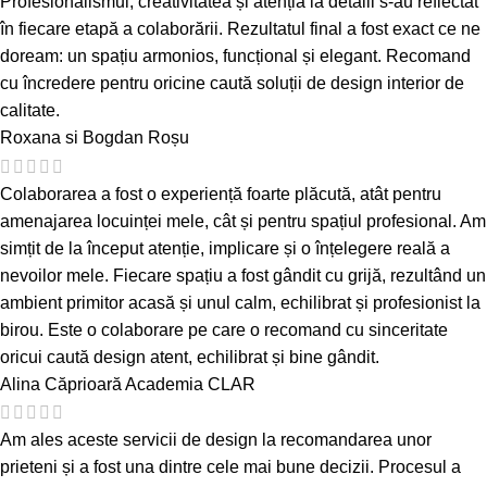
Profesionalismul, creativitatea și atenția la detalii s-au reflectat
în fiecare etapă a colaborării. Rezultatul final a fost exact ce ne
doream: un spațiu armonios, funcțional și elegant. Recomand
cu încredere pentru oricine caută soluții de design interior de
calitate.
Roxana si Bogdan Roșu
Colaborarea a fost o experiență foarte plăcută, atât pentru
amenajarea locuinței mele, cât și pentru spațiul profesional. Am
simțit de la început atenție, implicare și o înțelegere reală a
nevoilor mele. Fiecare spațiu a fost gândit cu grijă, rezultând un
ambient primitor acasă și unul calm, echilibrat și profesionist la
birou. Este o colaborare pe care o recomand cu sinceritate
oricui caută design atent, echilibrat și bine gândit.
Alina Căprioară
Academia CLAR
Am ales aceste servicii de design la recomandarea unor
prieteni și a fost una dintre cele mai bune decizii. Procesul a