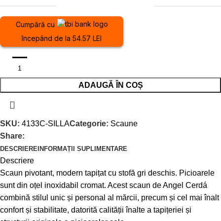
Cumpără cu
începând de la 54.57 LEI
ADAUGĂ ÎN COȘ
SKU:
4133C-SILLA
Categorie:
Scaune
Share:
DESCRIERE
INFORMAȚII SUPLIMENTARE
Descriere
Scaun pivotant, modern tapițat cu stofă gri deschis. Picioarele
sunt din oțel inoxidabil cromat. Acest scaun de Angel Cerdá
combină stilul unic și personal al mărcii, precum și cel mai înalt
confort și stabilitate, datorită calității înalte a tapițeriei și