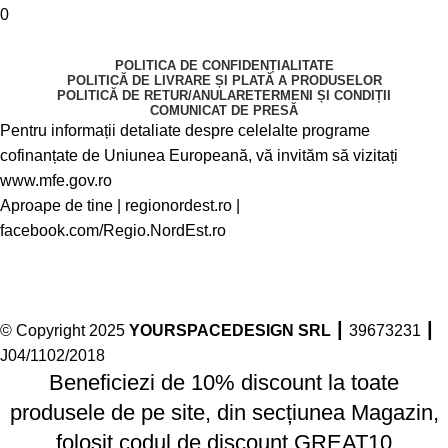
0
POLITICA DE CONFIDENȚIALITATE
POLITICĂ DE LIVRARE ȘI PLATĂ A PRODUSELOR
POLITICĂ DE RETUR/ANULARE
TERMENI ȘI CONDIȚII
COMUNICAT DE PRESĂ
Pentru informații detaliate despre celelalte programe
cofinanțate de Uniunea Europeană, vă invităm să vizitați
www.mfe.gov.ro
Aproape de tine |
regionordest.ro
|
facebook.com/Regio.NordEst.ro
© Copyright 2025
YOURSPACEDESIGN SRL
┃ 39673231 ┃
J04/1102/2018
Beneficiezi de 10% discount la toate
produsele de pe site, din secțiunea Magazin,
folosit codul de discount GREAT10