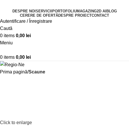
DESPRE NOI
SERVICII
PORTOFOLIU
MAGAZIN
G2D AI
BLOG
CERERE DE OFERTĂ
DESPRE PROIECT
CONTACT
Autentificare / Înregistrare
Caută
0
items
0,00
lei
Meniu
0
items
0,00
lei
Prima pagină
Scaune
Click to enlarge