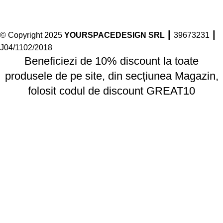
© Copyright 2025
YOURSPACEDESIGN SRL
┃ 39673231 ┃
J04/1102/2018
Beneficiezi de 10% discount la toate
produsele de pe site, din secțiunea Magazin,
folosit codul de discount GREAT10
Primești 10% reducere la prima comandă!
Facebook
Instagram
linkedin
Folosim cookie-uri pentru a vă îmbunătăți experiența pe site-ul
nostru. Prin navigarea pe acest site, sunteți de acord cu
Politica
de Confidențialitate
de pe acest site.
Accept
Acasă
Cart