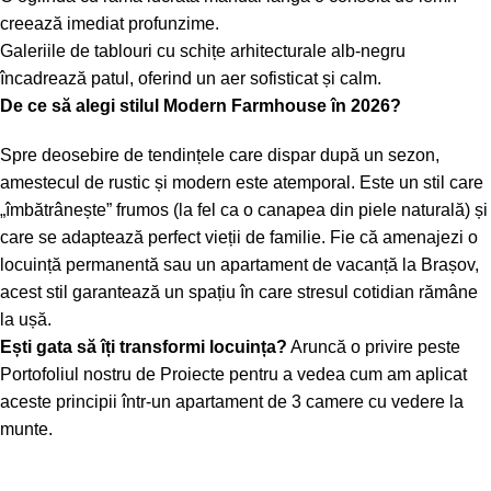
creează imediat profunzime.
Galeriile de tablouri cu schițe arhitecturale alb-negru
încadrează patul, oferind un aer sofisticat și calm.
De ce să alegi stilul Modern Farmhouse în 2026?
Spre deosebire de tendințele care dispar după un sezon,
amestecul de rustic și modern este atemporal. Este un stil care
„îmbătrânește” frumos (la fel ca o canapea din piele naturală) și
care se adaptează perfect vieții de familie. Fie că amenajezi o
locuință permanentă sau un apartament de vacanță la Brașov,
acest stil garantează un spațiu în care stresul cotidian rămâne
la ușă
.
Ești gata să îți transformi locuința?
Aruncă o privire peste
Portofoliul nostru de Proiecte
pentru a vedea cum am aplicat
aceste principii într-un apartament de 3 camere cu vedere la
munte.