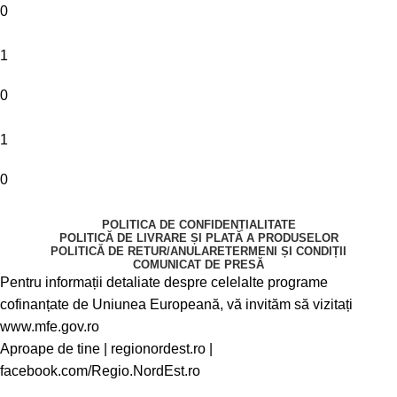
0
1
0
1
0
POLITICA DE CONFIDENȚIALITATE
POLITICĂ DE LIVRARE ȘI PLATĂ A PRODUSELOR
POLITICĂ DE RETUR/ANULARE
TERMENI ȘI CONDIȚII
COMUNICAT DE PRESĂ
Pentru informații detaliate despre celelalte programe
cofinanțate de Uniunea Europeană, vă invităm să vizitați
www.mfe.gov.ro
Aproape de tine |
regionordest.ro
|
facebook.com/Regio.NordEst.ro