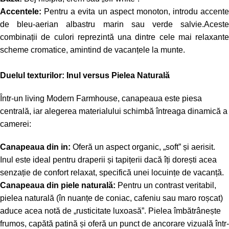
Accentele:
Pentru a evita un aspect monoton, introdu accente
de bleu-aerian albastru marin sau verde salvie.Aceste
combinații de culori reprezintă una dintre cele mai relaxante
scheme cromatice, amintind de vacanțele la munte.
Duelul texturilor: Inul versus Pielea Naturală
Într-un living Modern Farmhouse, canapeaua este piesa
centrală, iar alegerea materialului schimbă întreaga dinamică a
camerei:
Canapeaua din in:
Oferă un aspect organic, „soft” și aerisit.
Inul este ideal pentru draperii și tapițerii dacă îți dorești acea
senzație de confort relaxat, specifică unei locuințe de vacanță.
Canapeaua din piele naturală:
Pentru un contrast veritabil,
pielea naturală (în nuanțe de coniac, cafeniu sau maro roșcat)
aduce acea notă de „rusticitate luxoasă”. Pielea îmbătrânește
frumos, capătă patină și oferă un punct de ancorare vizuală într-