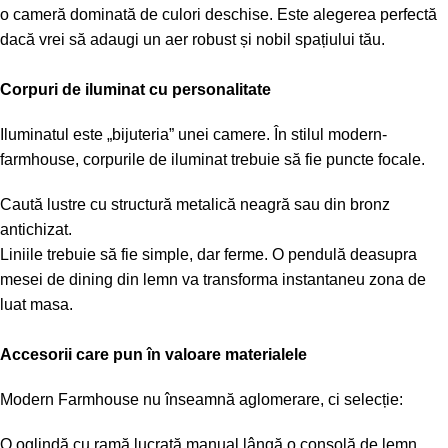
o cameră dominată de culori deschise. Este alegerea perfectă
dacă vrei să adaugi un aer robust și nobil spațiului tău.
Corpuri de iluminat cu personalitate
Iluminatul este „bijuteria” unei camere. În stilul modern-
farmhouse, corpurile de iluminat trebuie să fie puncte focale.
Caută lustre cu structură metalică neagră sau din bronz
antichizat.
Liniile trebuie să fie simple, dar ferme. O pendulă deasupra
mesei de dining din lemn va transforma instantaneu zona de
luat masa.
Accesorii care pun în valoare materialele
Modern Farmhouse nu înseamnă aglomerare, ci selecție:
O oglindă cu ramă lucrată manual lângă o consolă de lemn