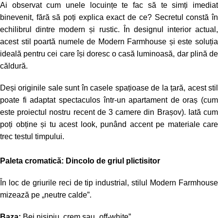
Ai observat cum unele locuințe te fac să te simți imediat
binevenit, fără să poți explica exact de ce? Secretul constă în
echilibrul dintre modern și rustic. În designul interior actual,
acest stil poartă numele de Modern Farmhouse și este soluția
ideală pentru cei care își doresc o casă luminoasă, dar plină de
căldură.
Deși originile sale sunt în casele spațioase de la țară, acest stil
poate fi adaptat spectaculos într-un apartament de oraș (cum
este proiectul nostru recent de 3 camere din Brașov). Iată cum
poți obține și tu acest look, punând accent pe materiale care
trec testul timpului.
Paleta cromatică: Dincolo de griul plictisitor
În loc de griurile reci de tip industrial, stilul Modern Farmhouse
mizează pe „neutre calde”.
Baza:
Bej nisipiu, crem sau „off-white”.