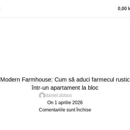
0,00
l
0
items
Blog
Acasă
Design
,
,
,
,
DESIGN
DESIGN TRENDS
GHID AMENAJARE
INSPIRATION
INTERIOR
Modern Farmhouse: Cum să aduci farmecul rustic
într-un apartament la bloc
daniel.dobos
On 1 aprilie 2026
Comentariile sunt închise