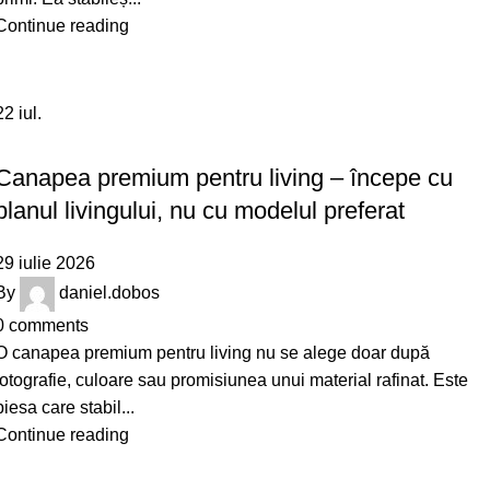
Continue reading
22
iul.
DESIGN
Canapea premium pentru living – începe cu
planul livingului, nu cu modelul preferat
29 iulie 2026
By
daniel.dobos
0
comments
O canapea premium pentru living nu se alege doar după
fotografie, culoare sau promisiunea unui material rafinat. Este
piesa care stabil...
Continue reading