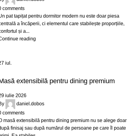
0
comments
Un pat tapițat pentru dormitor modern nu este doar piesa
centrală a încăperii, ci elementul care stabilește proporțiile,
confortul și a...
Continue reading
27
iul.
DESIGN
Masă extensibilă pentru dining premium
29 iulie 2026
By
daniel.dobos
0
comments
O masă extensibilă pentru dining premium nu se alege doar
după finisaj sau după numărul de persoane pe care îl poate
primi. Ea stabileș...