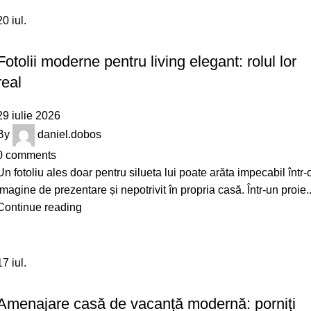
20
iul.
DESIGN
Fotolii moderne pentru living elegant: rolul lor
real
29 iulie 2026
By
daniel.dobos
0
comments
Un fotoliu ales doar pentru silueta lui poate arăta impecabil într-
imagine de prezentare și nepotrivit în propria casă. Într-un proie..
Continue reading
17
iul.
DESIGN
Amenajare casă de vacanță modernă: porniți