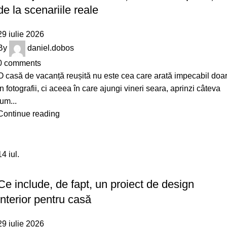
de la scenariile reale
29 iulie 2026
By
daniel.dobos
0
comments
O casă de vacanță reușită nu este cea care arată impecabil doa
în fotografii, ci aceea în care ajungi vineri seara, aprinzi câteva
lum...
Continue reading
14
iul.
DESIGN
Ce include, de fapt, un proiect de design
interior pentru casă
29 iulie 2026