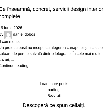
,
DESIGN
INTERIOR
Ce înseamnă, concret, servicii design interior
complete
19 iunie 2026
By
daniel.dobos
0
comments
Un proiect reușit nu începe cu alegerea canapelei și nici cu o
culoare de perete salvată dintr-o fotografie. În cele mai multe
cazuri, ...
Continue reading
Load more posts
Loading...
Recenzii
Descoperă ce spun ceilalți.