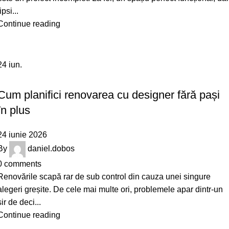
lipsi...
Continue reading
24
iun.
,
DESIGN
INTERIOR
Cum planifici renovarea cu designer fără pași
în plus
24 iunie 2026
By
daniel.dobos
0
comments
Renovările scapă rar de sub control din cauza unei singure
alegeri greșite. De cele mai multe ori, problemele apar dintr-un
șir de deci...
Continue reading