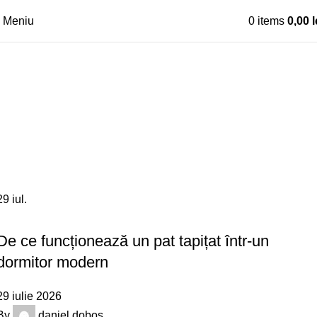
Meniu
0
items
0,00
l
Design
Acasă
Archive by Category "Design"
29
iul.
DESIGN
De ce funcționează un pat tapițat într-un
dormitor modern
29 iulie 2026
By
daniel.dobos