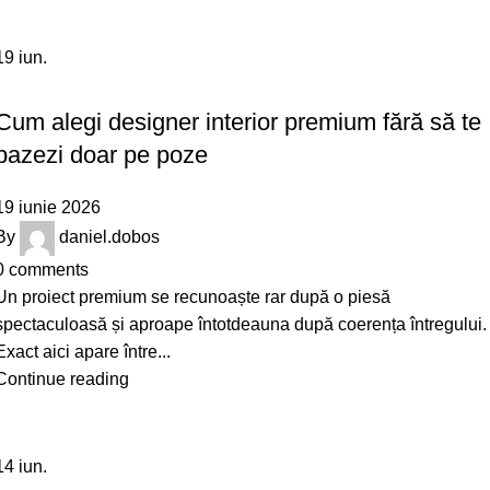
19
iun.
,
,
DESIGN
GHID AMENAJARE
INTERIOR
Cum alegi designer interior premium fără să te
bazezi doar pe poze
19 iunie 2026
By
daniel.dobos
0
comments
Un proiect premium se recunoaște rar după o piesă
spectaculoasă și aproape întotdeauna după coerența întregului.
Exact aici apare între...
Continue reading
14
iun.