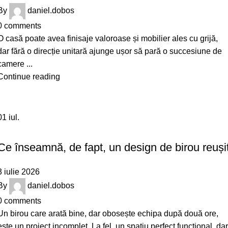
By
daniel.dobos
0
comments
O casă poate avea finisaje valoroase și mobilier ales cu grijă,
dar fără o direcție unitară ajunge ușor să pară o succesiune de
camere ...
Continue reading
01
iul.
DESIGN
Ce înseamnă, de fapt, un design de birou reuși
3 iulie 2026
By
daniel.dobos
0
comments
Un birou care arată bine, dar obosește echipa după două ore,
este un proiect incomplet. La fel, un spațiu perfect funcțional, dar