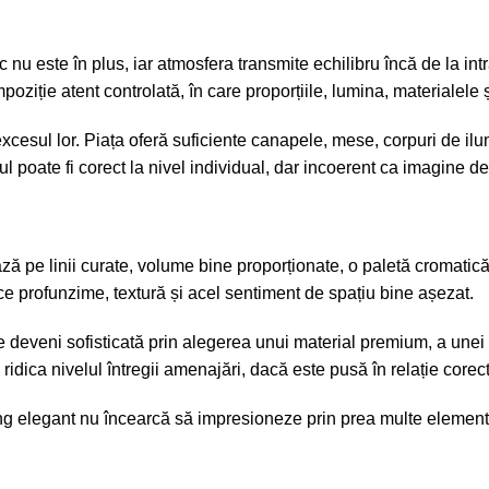
ic nu este în plus, iar atmosfera transmite echilibru încă de la 
ziție atent controlată, în care proporțiile, lumina, materialele 
 excesul lor. Piața oferă suficiente canapele, mese, corpuri de i
ul poate fi corect la nivel individual, dar incoerent ca imagine d
ază pe linii curate, volume bine proporționate, o paletă cromatică
ce profunzime, textură și acel sentiment de spațiu bine așezat.
 deveni sofisticată prin alegerea unui material premium, a
unei 
dica nivelul întregii amenajări, dacă este pusă în relație corectă 
living elegant nu încearcă să impresioneze prin prea multe elemen