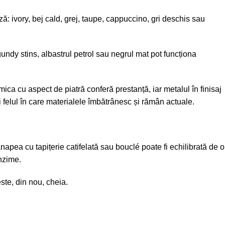
ă: ivory, bej cald, grej, taupe, cappuccino, gri deschis sau
undy stins, albastrul petrol sau negrul mat pot funcționa
ica cu aspect de piatră conferă prestanță, iar metalul în finisaj
 felul în care materialele îmbătrânesc și rămân actuale.
canapea cu tapițerie catifelată sau bouclé poate fi echilibrată de o
unzime.
ste, din nou, cheia.