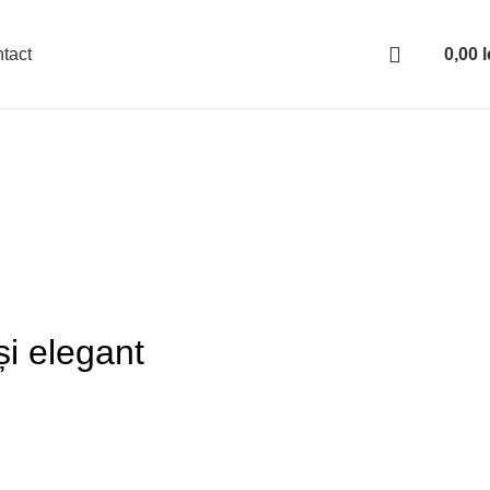
0,00
l
tact
0
items
și elegant