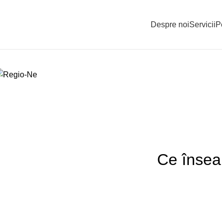
Despre noi
Servicii
P
Blog
Acasă
Design
Ce înseam