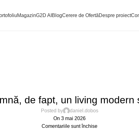
ortofoliu
Magazin
G2D AI
Blog
Cerere de Ofertă
Despre proiect
Con
,
,
,
,
DESIGN
DESIGN TRENDS
GHID AMENAJARE
INSPIRATION
INTERIOR
nă, de fapt, un living modern 
Posted by
daniel.dobos
On 3 mai 2026
Comentariile sunt închise