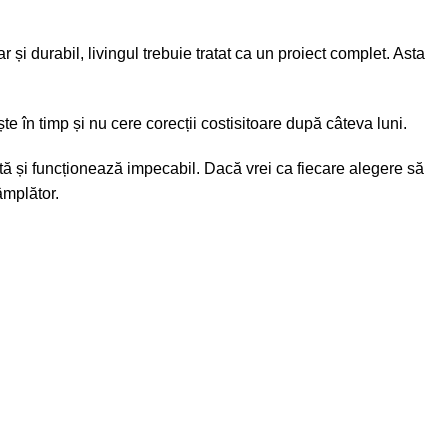
și durabil, livingul trebuie tratat ca un proiect complet. Asta
e în timp și nu cere corecții costisitoare după câteva luni.
ă și funcționează impecabil. Dacă vrei ca fiecare alegere să
âmplător.