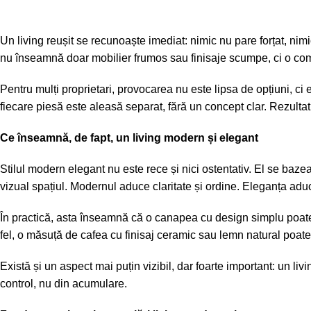
Un living reușit se recunoaște imediat: nimic nu pare forțat, nim
nu înseamnă doar mobilier frumos sau finisaje scumpe, ci o compo
Pentru mulți proprietari, provocarea nu este lipsa de opțiuni, ci
fiecare piesă este aleasă separat, fără un concept clar. Rezultat
Ce înseamnă, de fapt, un living modern și elegant
Stilul modern elegant nu este rece și nici ostentativ. El se baze
vizual spațiul. Modernul aduce claritate și ordine. Eleganța adu
În practică, asta înseamnă că o canapea cu design simplu poate
fel, o măsuță de cafea cu finisaj ceramic sau lemn natural poate ri
Există și un aspect mai puțin vizibil, dar foarte important: un 
control, nu din acumulare.