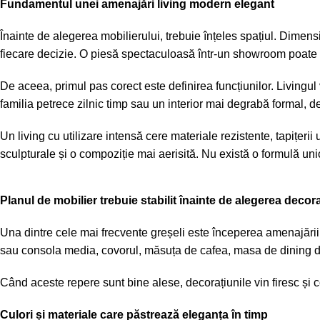
Fundamentul unei amenajări living modern elegant
Înainte de alegerea mobilierului, trebuie înțeles spațiul. Dimensi
fiecare decizie. O piesă spectaculoasă într-un showroom poate de
De aceea, primul pas corect este definirea funcțiunilor. Livingul 
familia petrece zilnic timp sau un interior mai degrabă formal, 
Un living cu utilizare intensă cere materiale rezistente, tapițerii
sculpturale și o compoziție mai aerisită. Nu există o formulă unică.
Planul de mobilier trebuie stabilit înainte de alegerea decora
Una dintre cele mai frecvente greșeli este începerea amenajării c
sau consola media, covorul, măsuța de cafea, masa de dining da
Când aceste repere sunt bine alese, decorațiunile vin firesc și
Culori și materiale care păstrează eleganța în timp