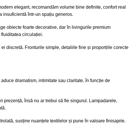
t modern elegant, recomandăm volume bine definite, confort real
 insuficientă într-un spațiu generos.
e obiecte foarte decorative, dar în livingurile premium
uiditatea circulației.
discretă. Fronturile simple, detaliile fine și proporțiile corecte
e aduce dramatism, intimitate sau claritate, în funcție de
 prezență, însă nu ar trebui să fie singurul. Lampadarele,
tă.
lată, susține nuanțele textilelor și pune în valoare finisajele.