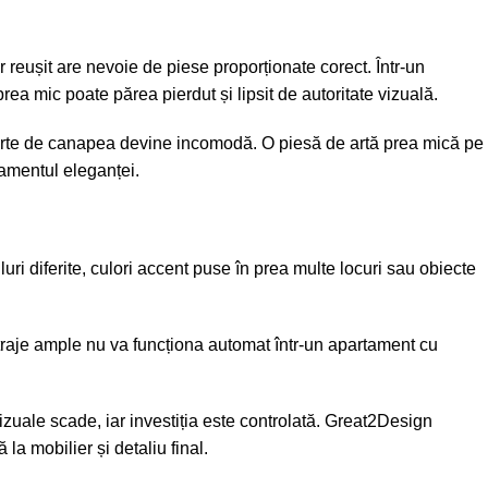
r reușit are nevoie de piese proporționate corect. Într-un
a mic poate părea pierdut și lipsit de autoritate vizuală.
arte de canapea devine incomodă. O piesă de artă prea mică pe
damentul eleganței.
ri diferite, culori accent puse în prea multe locuri sau obiecte
 vitraje ample nu va funcționa automat într-un apartament cu
vizuale scade, iar investiția este controlată. Great2Design
la mobilier și detaliu final.