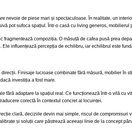
re nevoie de piese mari și spectaculoase. În realitate, un interio
pot sufoca spațiul. Într-o casă cu living generos, mobilierul pre
a mic fragmentează compoziția. O măsuță de cafea pusă prea dep
 Ele influențează percepția de echilibru, iar echilibrul este fun
recții. Finisaje lucioase combinate fără măsură, mobilier în stilu
dacă investiția a fost mare.
nale fără adaptare la spațiul real. Ce funcționează într-o vilă cu
 traducere corectă în contextul concret al locuinței.
recție clară, deciziile devin mai simple, riscul de compromisuri 
librate și soluții care păstrează aceeași linie de la concept până 