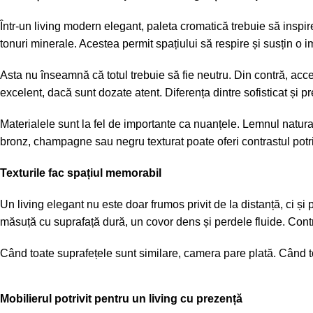
Într-un living modern elegant, paleta cromatică trebuie să inspi
tonuri minerale. Acestea permit spațiului să respire și susțin o 
Asta nu înseamnă că totul trebuie să fie neutru. Din contră, acc
excelent, dacă sunt dozate atent. Diferența dintre sofisticat și 
Materialele sunt la fel de importante ca nuanțele. Lemnul natural 
bronz, champagne sau negru texturat poate oferi contrastul potri
Texturile fac spațiul memorabil
Un living elegant nu este doar frumos privit de la distanță, ci și 
măsuță cu suprafață dură, un covor dens și perdele fluide. Contras
Când toate suprafețele sunt similare, camera pare plată. Când toa
Mobilierul potrivit pentru un living cu prezență