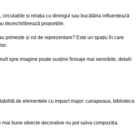
circulațiile și relația cu diningul sau bucătăria influențează
u dezechilibrează proporțiile.
sau primește și rol de reprezentare? Este un spațiu în care
lor.
 mult spre imagine poate susține finisaje mai sensibile, detalii
 stabilită de elementele cu impact major: canapeaua, biblioteca
le mai bune obiecte decorative nu pot salva compoziția.