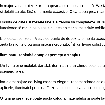
În majoritatea proiectelor, canapeaua este piesa centrală. Ea st
și detalii curate, fără ornamente excesive. O canapea prea masi
Măsuța de cafea și mesele laterale trebuie să completeze, nu să
funcționează mai bine piesele cu design clar și materiale nobile.
Biblioteca, consola TV sau corpurile de depozitare merită aceeași 
ajută la menținerea unei imagini ordonate. Într-un living sofisti
Iluminatul schimbă complet percepția spațiului
Un living bine mobilat, dar slab iluminat, nu își atinge potențial
scenariul ales.
Într-o amenajare de living modern-elegant, recomandarea este să
aplicele, iluminatul punctual în zona bibliotecii sau al consolei 
O lumină prea rece poate anula căldura materialelor și poate face