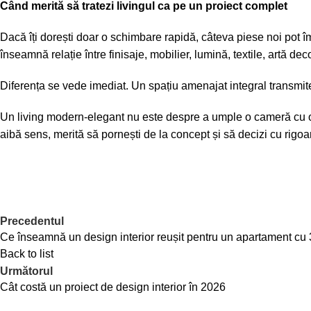
Când merită să tratezi livingul ca pe un proiect complet
Dacă îți dorești doar o schimbare rapidă, câteva piese noi pot îmb
înseamnă relație între finisaje, mobilier, lumină, textile,
artă dec
Diferența se vede imediat. Un spațiu amenajat integral transmite 
Un living modern-elegant nu este despre a umple o cameră cu obi
aibă sens, merită să pornești de la concept și să decizi cu rigo
Precedentul
Ce înseamnă un design interior reușit pentru un apartament cu
Back to list
Următorul
Cât costă un proiect de design interior în 2026