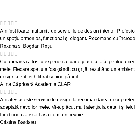
Am fost foarte mulțumiți de serviciile de design interior. Profesion
un spațiu armonios, funcțional și elegant. Recomand cu încredere 
Roxana si Bogdan Roșu
Colaborarea a fost o experiență foarte plăcută, atât pentru amenaj
mele. Fiecare spațiu a fost gândit cu grijă, rezultând un ambient
design atent, echilibrat și bine gândit.
Alina Căprioară
Academia CLAR
Am ales aceste servicii de design la recomandarea unor prieteni și 
adaptată nevoilor mele. Mi-a plăcut mult atenția la detalii și felu
funcționează exact așa cum am nevoie.
Cristina Bardașu