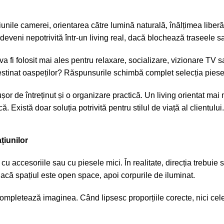
unile camerei, orientarea către lumină naturală, înălțimea liberă, 
veni nepotrivită într-un living real, dacă blochează traseele sa
va fi folosit mai ales pentru relaxare, socializare, vizionare TV 
destinat oaspeților? Răspunsurile schimbă complet selecția piese
 ușor de întreținut și o organizare practică. Un living orientat mai
 Există doar soluția potrivită pentru stilul de viață al clientului.
țiunilor
u accesoriile sau cu piesele mici. În realitate, direcția trebuie
că spațiul este open space, apoi corpurile de iluminat.
 completează imaginea. Când lipsesc proporțiile corecte, nici ce