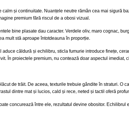
re calm și continuitate. Nuanțele neutre rămân cea mai sigură baz
imagine premium fără riscul de a obosi vizual.
entele bine plasate dau caracter. Verdele oliv, maro cognac, burg
prea mult stă aproape întotdeauna în proporție.
aduce căldură și echilibru, sticla fumurie introduce finețe, ceram
vit. În proiectele premium, nu contează doar aspectul imediat, ci
plăcut de trăit. De aceea, texturile trebuie gândite în straturi. O 
tul dintre mat și lucios, cald și rece, neted și tactil oferă prof
te concurează între ele, rezultatul devine obositor. Echilibrul e