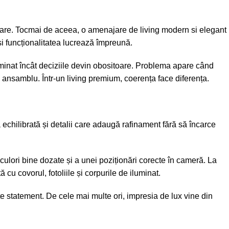
intrare. Tocmai de aceea, o amenajare de living modern si elegant
și funcționalitatea lucrează împreună.
luminat încât deciziile devin obositoare. Problema apare când
e ansamblu. Într-un living premium, coerența face diferența.
 echilibrată și detalii care adaugă rafinament fără să încarce
culori bine dozate
și a unei poziționări corecte în cameră. La
cu covorul, fotoliile și corpurile de iluminat.
te statement. De cele mai multe ori, impresia de lux vine din