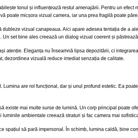
abilește tonul și influențează restul amenajării. Pentru un efec
vă poate micșora vizual camera, iar una prea fragilă poate părea
 dubleze vizual canapeaua. Aici apare adesea tentația de a aleg
 Un set bine ales creează un dialog vizual coerent și păstrează fl
atenție. Eleganța nu înseamnă lipsa depozitării, ci integrarea ei 
cat, dezordinea vizuală reduce imediat senzația de calitate.
ul. Lumina are rol funcțional, dar și unul profund estetic. Ea poat
 existe mai multe surse de lumină. Un corp principal poate oferi
și luminile ambientale creează straturi și fac camera mai sofistica
 spațiul să pară impersonal. În schimb, lumina caldă, bine contro