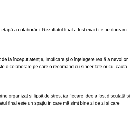
re etapă a colaborării. Rezultatul final a fost exact ce ne doream:
de la început atenție, implicare și o înțelegere reală a nevoilor
 Este o colaborare pe care o recomand cu sinceritate oricui caută
 organizat și lipsit de stres, iar fiecare idee a fost discutată și
atul final este un spațiu în care mă simt bine zi de zi și care