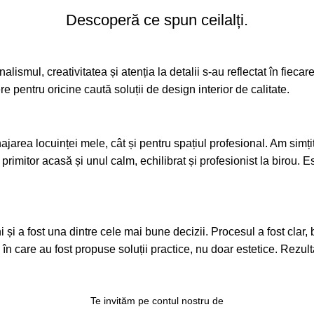
Descoperă ce spun ceilalți.
alismul, creativitatea și atenția la detalii s-au reflectat în fieca
pentru oricine caută soluții de design interior de calitate.
area locuinței mele, cât și pentru spațiul profesional. Am simțit 
 primitor acasă și unul calm, echilibrat și profesionist la birou.
a fost una dintre cele mai bune decizii. Procesul a fost clar, bine
l în care au fost propuse soluții practice, nu doar estetice. Rezult
Te invităm pe contul nostru de