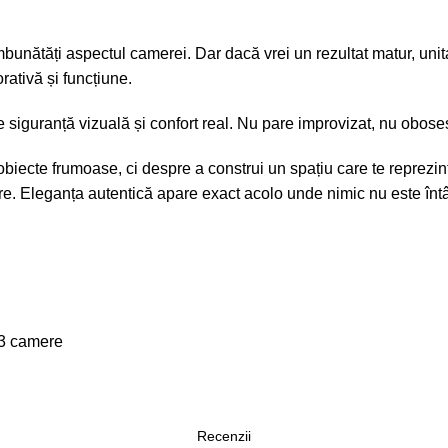
unătăți aspectul camerei. Dar dacă vrei un rezultat matur, unitar 
orativă
și funcțiune.
siguranță vizuală și confort real. Nu pare improvizat, nu oboseșt
ecte frumoase, ci despre a construi un spațiu care te reprezint
are. Eleganța autentică apare exact acolo unde nimic nu este înt
 3 camere
Recenzii