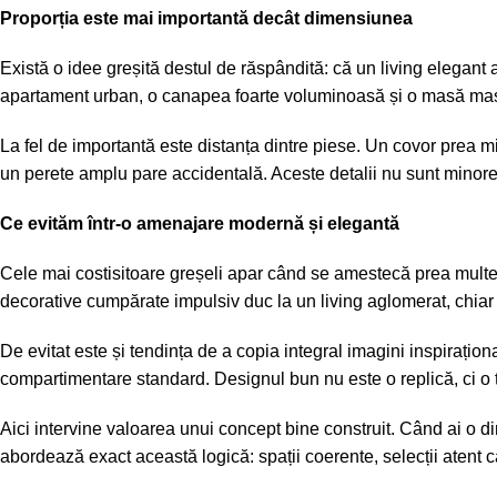
Proporția este mai importantă decât dimensiunea
Există o idee greșită destul de răspândită: că un living elegant a
apartament urban, o canapea foarte voluminoasă și o masă masivă 
La fel de importantă este distanța dintre piese. Un covor pre
un perete amplu pare accidentală. Aceste detalii nu sunt minore.
Ce evităm într-o amenajare modernă și elegantă
Cele mai costisitoare greșeli apar când se amestecă prea multe di
decorative cumpărate impulsiv duc la un living aglomerat, chiar 
De evitat este și tendința de a copia integral imagini inspirațio
compartimentare standard.
Designul bun
nu este o replică, ci o
Aici intervine valoarea unui concept bine construit. Când ai o di
abordează exact această logică: spații coerente, selecții atent ca