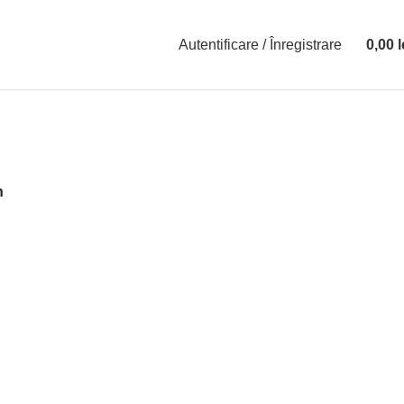
Autentificare / Înregistrare
0,00
l
0
items
n