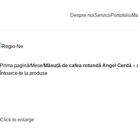
Despre noi
Servicii
Portofoliu
Ma
Prima pagină
Mese
Măsuță de cafea rotundă Angel Cerdá – de
Întoarce-te la produse
Click to enlarge