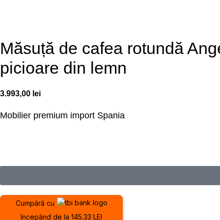
Măsuță de cafea rotundă Angel
picioare din lemn
3.993,00
lei
Mobilier premium
import Spania
Cumpără cu
începând de la 145.33 LEI