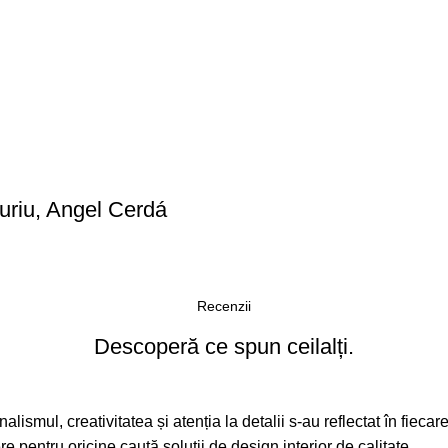
auriu, Angel Cerdá
Recenzii
Descoperă ce spun ceilalți.
alismul, creativitatea și atenția la detalii s-au reflectat în fieca
pentru oricine caută soluții de design interior de calitate.