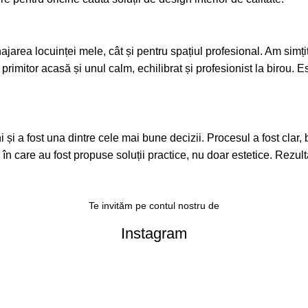
area locuinței mele, cât și pentru spațiul profesional. Am simțit 
 primitor acasă și unul calm, echilibrat și profesionist la birou.
a fost una dintre cele mai bune decizii. Procesul a fost clar, bine
l în care au fost propuse soluții practice, nu doar estetice. Rezult
Te invităm pe contul nostru de
Instagram