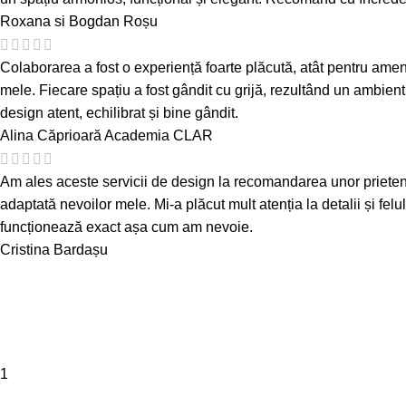
Roxana si Bogdan Roșu
Colaborarea a fost o experiență foarte plăcută, atât pentru amenaj
mele. Fiecare spațiu a fost gândit cu grijă, rezultând un ambient
design atent, echilibrat și bine gândit.
Alina Căprioară
Academia CLAR
Am ales aceste servicii de design la recomandarea unor prieteni și 
adaptată nevoilor mele. Mi-a plăcut mult atenția la detalii și felu
funcționează exact așa cum am nevoie.
Cristina Bardașu
1