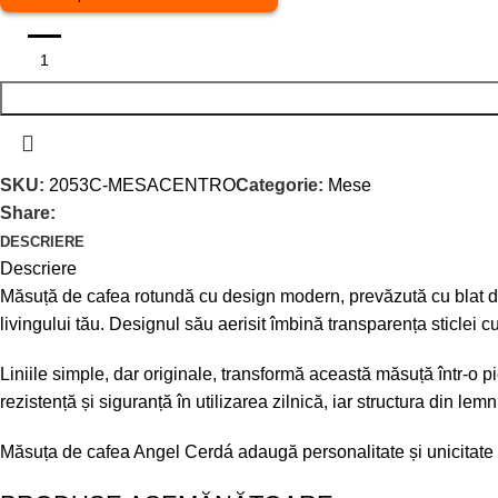
SKU:
2053C-MESACENTRO
Categorie:
Mese
Share:
DESCRIERE
Descriere
Măsuță de cafea rotundă cu design modern, prevăzută cu blat din
livingului tău. Designul său aerisit îmbină transparența sticlei c
Liniile simple, dar originale, transformă această măsuță într-o 
rezistență și siguranță în utilizarea zilnică, iar structura din lemn
Măsuța de cafea Angel Cerdá adaugă personalitate și unicitate spa