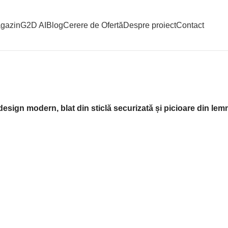
gazin
G2D AI
Blog
Cerere de Ofertă
Despre proiect
Contact
sign modern, blat din sticlă securizată și picioare din lem