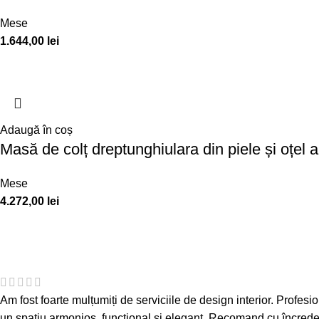
Mese
1.644,00
lei
Adaugă în coș
Masă de colț dreptunghiulara din piele și oțel 
Mese
4.272,00
lei
Am fost foarte mulțumiți de serviciile de design interior. Profesion
un spațiu armonios, funcțional și elegant. Recomand cu încredere 