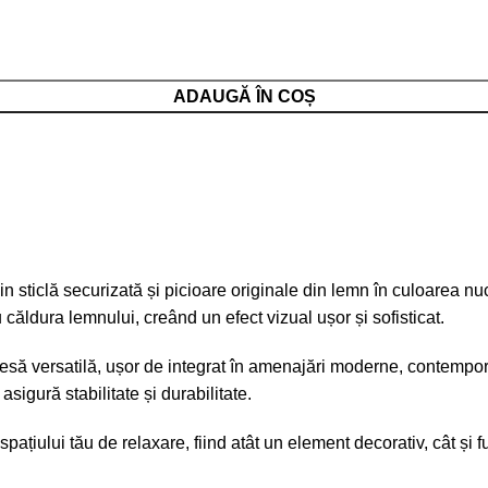
ADAUGĂ ÎN COȘ
 sticlă securizată și picioare originale din lemn în culoarea nu
u căldura lemnului, creând un efect vizual ușor și sofisticat.
piesă versatilă, ușor de integrat în amenajări moderne, contempor
 asigură stabilitate și durabilitate.
țiului tău de relaxare, fiind atât un element decorativ, cât și f