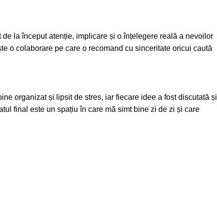
de la început atenție, implicare și o înțelegere reală a nevoilor
 Este o colaborare pe care o recomand cu sinceritate oricui caută
 organizat și lipsit de stres, iar fiecare idee a fost discutată și
atul final este un spațiu în care mă simt bine zi de zi și care