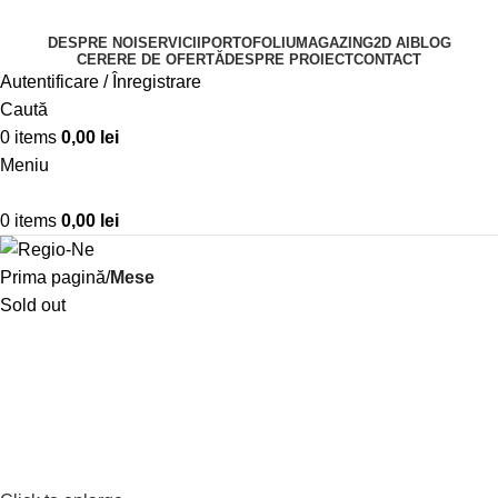
DESPRE NOI
SERVICII
PORTOFOLIU
MAGAZIN
G2D AI
BLOG
CERERE DE OFERTĂ
DESPRE PROIECT
CONTACT
Autentificare / Înregistrare
Caută
0
items
0,00
lei
Meniu
0
items
0,00
lei
Prima pagină
Mese
Sold out