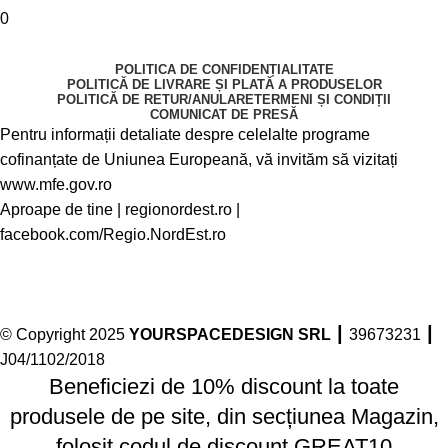
0
POLITICA DE CONFIDENȚIALITATE
POLITICĂ DE LIVRARE ȘI PLATĂ A PRODUSELOR
POLITICĂ DE RETUR/ANULARE
TERMENI ȘI CONDIȚII
COMUNICAT DE PRESĂ
Pentru informații detaliate despre celelalte programe
cofinanțate de Uniunea Europeană, vă invităm să vizitați
www.mfe.gov.ro
Aproape de tine |
regionordest.ro
|
facebook.com/Regio.NordEst.ro
© Copyright 2025
YOURSPACEDESIGN SRL
┃ 39673231 ┃
J04/1102/2018
Beneficiezi de 10% discount la toate
produsele de pe site, din secțiunea Magazin,
folosit codul de discount GREAT10