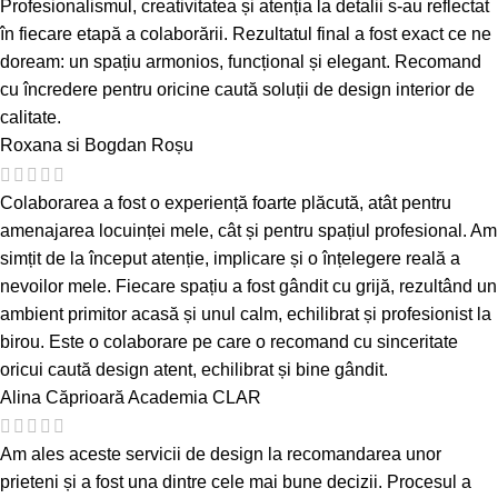
Profesionalismul, creativitatea și atenția la detalii s-au reflectat
în fiecare etapă a colaborării. Rezultatul final a fost exact ce ne
doream: un spațiu armonios, funcțional și elegant. Recomand
cu încredere pentru oricine caută soluții de design interior de
calitate.
Roxana si Bogdan Roșu
Colaborarea a fost o experiență foarte plăcută, atât pentru
amenajarea locuinței mele, cât și pentru spațiul profesional. Am
simțit de la început atenție, implicare și o înțelegere reală a
nevoilor mele. Fiecare spațiu a fost gândit cu grijă, rezultând un
ambient primitor acasă și unul calm, echilibrat și profesionist la
birou. Este o colaborare pe care o recomand cu sinceritate
oricui caută design atent, echilibrat și bine gândit.
Alina Căprioară
Academia CLAR
Am ales aceste servicii de design la recomandarea unor
prieteni și a fost una dintre cele mai bune decizii. Procesul a