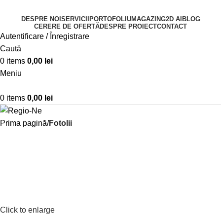
DESPRE NOI
SERVICII
PORTOFOLIU
MAGAZIN
G2D AI
BLOG
CERERE DE OFERTĂ
DESPRE PROIECT
CONTACT
Autentificare / Înregistrare
Caută
0
items
0,00
lei
Meniu
0
items
0,00
lei
Prima pagină
Fotolii
Click to enlarge