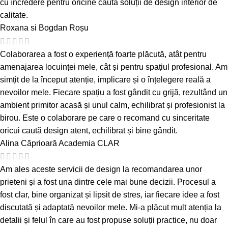
cu încredere pentru oricine caută soluții de design interior de
calitate.
Roxana si Bogdan Roșu
Colaborarea a fost o experiență foarte plăcută, atât pentru
amenajarea locuinței mele, cât și pentru spațiul profesional. Am
simțit de la început atenție, implicare și o înțelegere reală a
nevoilor mele. Fiecare spațiu a fost gândit cu grijă, rezultând un
ambient primitor acasă și unul calm, echilibrat și profesionist la
birou. Este o colaborare pe care o recomand cu sinceritate
oricui caută design atent, echilibrat și bine gândit.
Alina Căprioară
Academia CLAR
Am ales aceste servicii de design la recomandarea unor
prieteni și a fost una dintre cele mai bune decizii. Procesul a
fost clar, bine organizat și lipsit de stres, iar fiecare idee a fost
discutată și adaptată nevoilor mele. Mi-a plăcut mult atenția la
detalii și felul în care au fost propuse soluții practice, nu doar