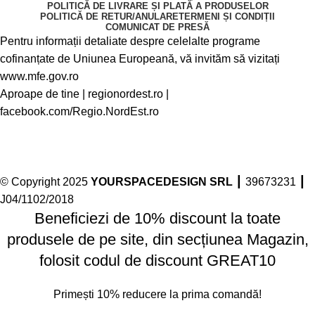
POLITICĂ DE LIVRARE ȘI PLATĂ A PRODUSELOR
POLITICĂ DE RETUR/ANULARE
TERMENI ȘI CONDIȚII
COMUNICAT DE PRESĂ
Pentru informații detaliate despre celelalte programe
cofinanțate de Uniunea Europeană, vă invităm să vizitați
www.mfe.gov.ro
Aproape de tine |
regionordest.ro
|
facebook.com/Regio.NordEst.ro
© Copyright 2025
YOURSPACEDESIGN SRL
┃ 39673231 ┃
J04/1102/2018
Beneficiezi de 10% discount la toate
produsele de pe site, din secțiunea Magazin,
folosit codul de discount GREAT10
Primești 10% reducere la prima comandă!
Facebook
Instagram
linkedin