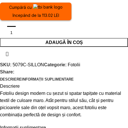
Cumpără cu
începând de la 113.02 LEI
ADAUGĂ ÎN COȘ
SKU:
5079C-SILLON
Categorie:
Fotolii
Share:
DESCRIERE
INFORMAȚII SUPLIMENTARE
Descriere
Fotoliu design modern cu șezut si spatar tapițate cu material
textil de culoare maro. Atât pentru stilul său, cât și pentru
picioarele sale din oțel vopsit maro, acest fotoliu este
combinația perfectă de design și confort.
Informații suplimentare