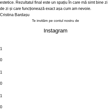
estetice. Rezultatul final este un spațiu în care mă simt bine zi
de zi și care funcționează exact așa cum am nevoie.
Cristina Bardașu
Te invităm pe contul nostru de
Instagram
1
0
1
0
1
0