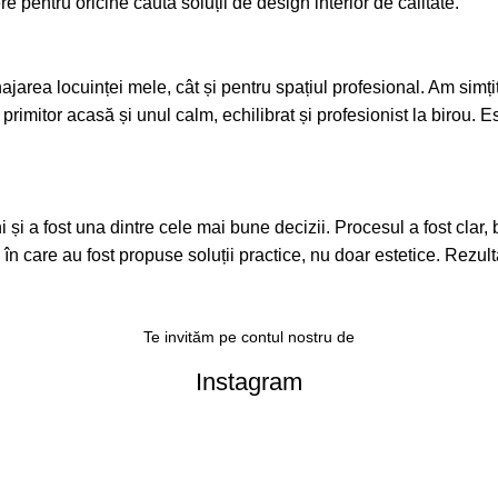
pentru oricine caută soluții de design interior de calitate.
area locuinței mele, cât și pentru spațiul profesional. Am simțit 
 primitor acasă și unul calm, echilibrat și profesionist la birou.
a fost una dintre cele mai bune decizii. Procesul a fost clar, bine
l în care au fost propuse soluții practice, nu doar estetice. Rezult
Te invităm pe contul nostru de
Instagram