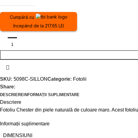
Cumpără cu
începând de la 217.65 LEI
SKU:
5098C-SILLON
Categorie:
Fotolii
Share:
DESCRIERE
INFORMAȚII SUPLIMENTARE
Descriere
Fotoliu Chester din piele naturală de culoare maro. Acest fotoliu 
Informații suplimentare
DIMENSIUNI