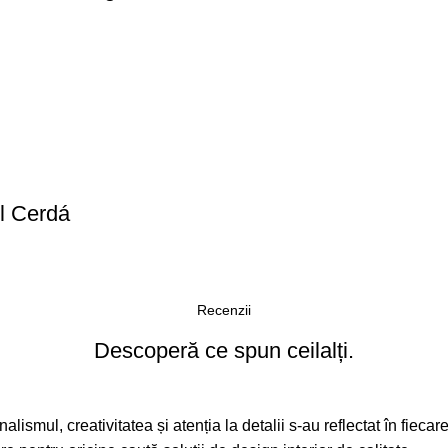
el Cerdá
Recenzii
Descoperă ce spun ceilalți.
alismul, creativitatea și atenția la detalii s-au reflectat în fieca