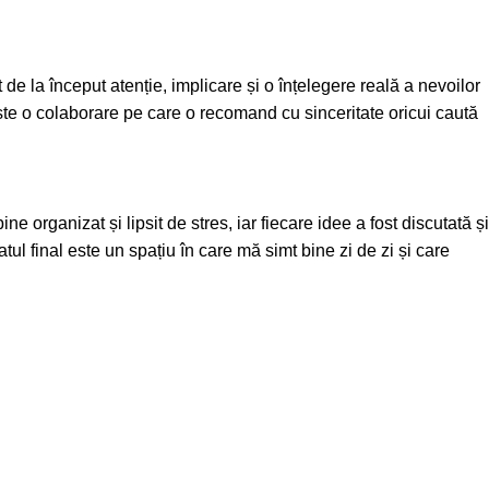
de la început atenție, implicare și o înțelegere reală a nevoilor
 Este o colaborare pe care o recomand cu sinceritate oricui caută
 organizat și lipsit de stres, iar fiecare idee a fost discutată și
atul final este un spațiu în care mă simt bine zi de zi și care