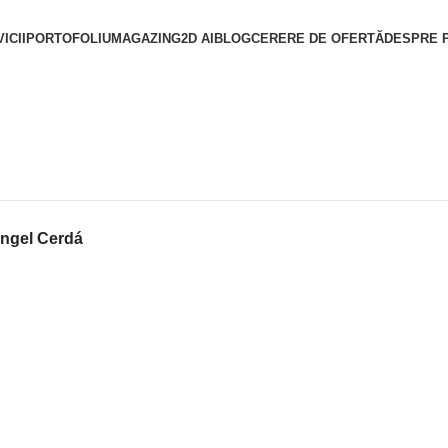
ICII
PORTOFOLIU
MAGAZIN
G2D AI
BLOG
CERERE DE OFERTĂ
DESPRE 
Angel Cerdá