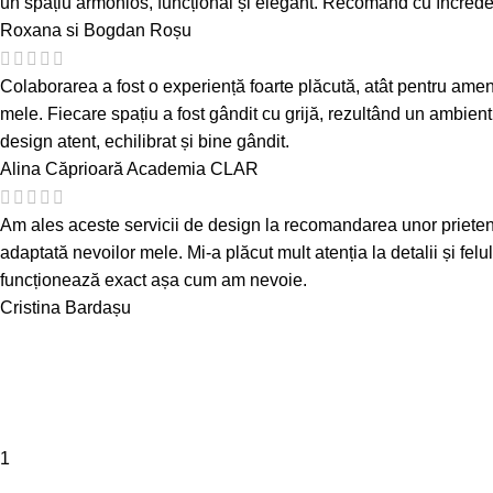
un spațiu armonios, funcțional și elegant. Recomand cu încredere 
Roxana si Bogdan Roșu
Colaborarea a fost o experiență foarte plăcută, atât pentru amenaj
mele. Fiecare spațiu a fost gândit cu grijă, rezultând un ambient
design atent, echilibrat și bine gândit.
Alina Căprioară
Academia CLAR
Am ales aceste servicii de design la recomandarea unor prieteni și 
adaptată nevoilor mele. Mi-a plăcut mult atenția la detalii și felu
funcționează exact așa cum am nevoie.
Cristina Bardașu
1