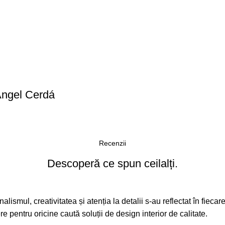
 Angel Cerdá
Recenzii
Descoperă ce spun ceilalți.
alismul, creativitatea și atenția la detalii s-au reflectat în fieca
pentru oricine caută soluții de design interior de calitate.