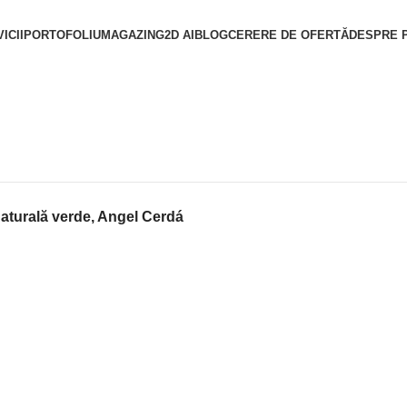
ICII
PORTOFOLIU
MAGAZIN
G2D AI
BLOG
CERERE DE OFERTĂ
DESPRE 
aturală verde, Angel Cerdá