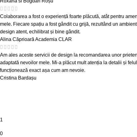
Roxana si Bogdan Roșu
Colaborarea a fost o experiență foarte plăcută, atât pentru amenaj
mele. Fiecare spațiu a fost gândit cu grijă, rezultând un ambient
design atent, echilibrat și bine gândit.
Alina Căprioară
Academia CLAR
Am ales aceste servicii de design la recomandarea unor prieteni și 
adaptată nevoilor mele. Mi-a plăcut mult atenția la detalii și felu
funcționează exact așa cum am nevoie.
Cristina Bardașu
1
0