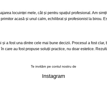
area locuinței mele, cât și pentru spațiul profesional. Am simțit 
 primitor acasă și unul calm, echilibrat și profesionist la birou.
a fost una dintre cele mai bune decizii. Procesul a fost clar, bine
l în care au fost propuse soluții practice, nu doar estetice. Rezult
Te invităm pe contul nostru de
Instagram