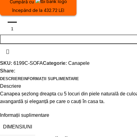
Cumpără cu
începând de la 432.72 LEI
SKU:
6199C-SOFA
Categorie:
Canapele
Share:
DESCRIERE
INFORMAȚII SUPLIMENTARE
Descriere
Canapea șezlong dreapta cu 5 locuri din piele naturală de culoa
avangardă și eleganță pe care o cauți în casa ta.
Informații suplimentare
DIMENSIUNI