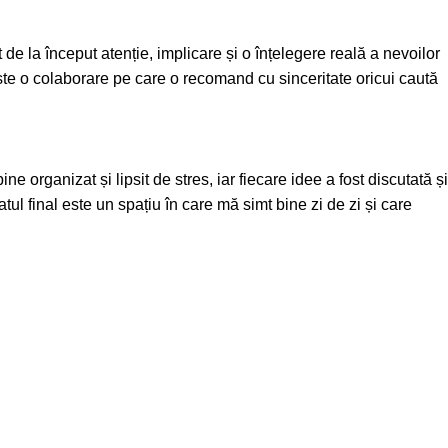
de la început atenție, implicare și o înțelegere reală a nevoilor
 Este o colaborare pe care o recomand cu sinceritate oricui caută
 organizat și lipsit de stres, iar fiecare idee a fost discutată și
atul final este un spațiu în care mă simt bine zi de zi și care