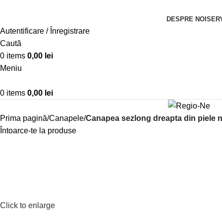
DESPRE NOI
SERV
Autentificare / Înregistrare
Caută
0
items
0,00
lei
Meniu
0
items
0,00
lei
Prima pagină
Canapele
Canapea sezlong dreapta din piele n
Întoarce-te la produse
Click to enlarge