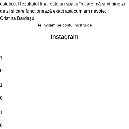
estetice. Rezultatul final este un spațiu în care mă simt bine zi
de zi și care funcționează exact așa cum am nevoie.
Cristina Bardașu
Te invităm pe contul nostru de
Instagram
1
0
1
0
1
0