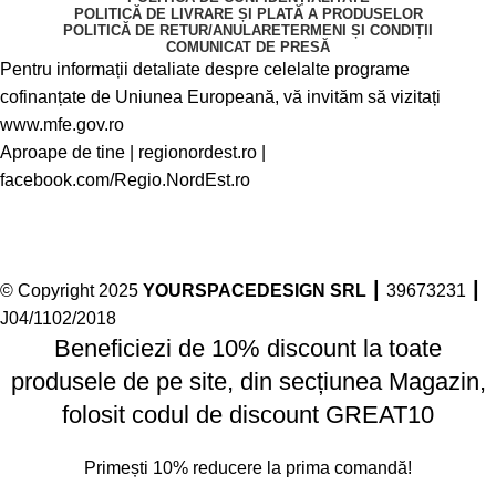
POLITICĂ DE LIVRARE ȘI PLATĂ A PRODUSELOR
POLITICĂ DE RETUR/ANULARE
TERMENI ȘI CONDIȚII
COMUNICAT DE PRESĂ
Pentru informații detaliate despre celelalte programe
cofinanțate de Uniunea Europeană, vă invităm să vizitați
www.mfe.gov.ro
Aproape de tine |
regionordest.ro
|
facebook.com/Regio.NordEst.ro
© Copyright 2025
YOURSPACEDESIGN SRL
┃ 39673231 ┃
J04/1102/2018
Beneficiezi de 10% discount la toate
produsele de pe site, din secțiunea Magazin,
folosit codul de discount GREAT10
Primești 10% reducere la prima comandă!
Facebook
Instagram
linkedin