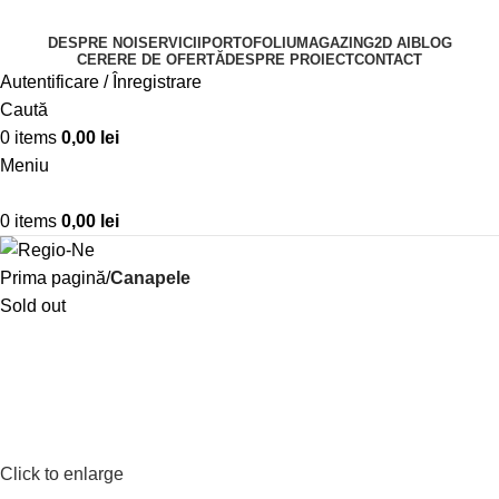
DESPRE NOI
SERVICII
PORTOFOLIU
MAGAZIN
G2D AI
BLOG
CERERE DE OFERTĂ
DESPRE PROIECT
CONTACT
Autentificare / Înregistrare
Caută
0
items
0,00
lei
Meniu
0
items
0,00
lei
Prima pagină
Canapele
Sold out
Click to enlarge