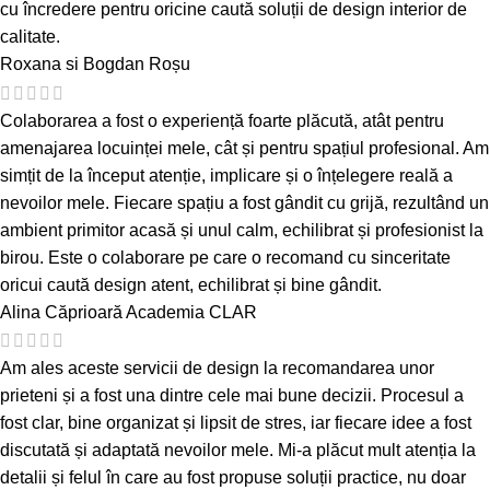
cu încredere pentru oricine caută soluții de design interior de
calitate.
Roxana si Bogdan Roșu
Colaborarea a fost o experiență foarte plăcută, atât pentru
amenajarea locuinței mele, cât și pentru spațiul profesional. Am
simțit de la început atenție, implicare și o înțelegere reală a
nevoilor mele. Fiecare spațiu a fost gândit cu grijă, rezultând un
ambient primitor acasă și unul calm, echilibrat și profesionist la
birou. Este o colaborare pe care o recomand cu sinceritate
oricui caută design atent, echilibrat și bine gândit.
Alina Căprioară
Academia CLAR
Am ales aceste servicii de design la recomandarea unor
prieteni și a fost una dintre cele mai bune decizii. Procesul a
fost clar, bine organizat și lipsit de stres, iar fiecare idee a fost
discutată și adaptată nevoilor mele. Mi-a plăcut mult atenția la
detalii și felul în care au fost propuse soluții practice, nu doar