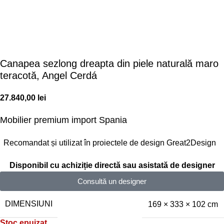
Canapea sezlong dreapta din piele naturală maro
teracotă, Angel Cerdá
27.840,00
lei
Mobilier premium
import Spania
Recomandat și utilizat în proiectele de design Great2Design
Disponibil cu achiziție directă sau asistată de designer
Consultă un designer
DIMENSIUNI
169 × 333 × 102 cm
Stoc epuizat