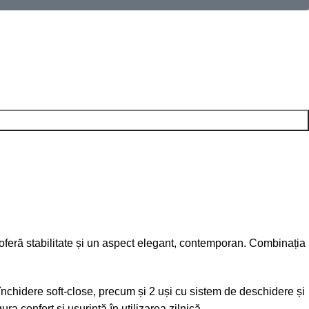
ce oferă stabilitate și un aspect elegant, contemporan. Combinația
închidere soft-close, precum și 2 uși cu sistem de deschidere și
ra confort și ușurință în utilizarea zilnică.