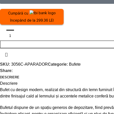
Cumpără cu
începând de la 299.36 LEI
SKU:
3056C-APARADOR
Categorie:
Bufete
Share:
DESCRIERE
Descriere
Bufet cu design modern, realizat din structură din lemn furniruit
dintre finisajul cald al lemnului și accentele metalice conferă buf
Bufetul dispune de un spațiu generos de depozitare, fiind prevă
închidere glisant, pentru o organizare eficientă și un plus de fun