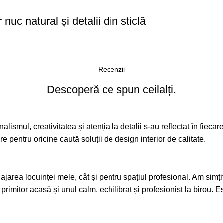
nuc natural și detalii din sticlă
Recenzii
Descoperă ce spun ceilalți.
alismul, creativitatea și atenția la detalii s-au reflectat în fieca
pentru oricine caută soluții de design interior de calitate.
area locuinței mele, cât și pentru spațiul profesional. Am simțit 
 primitor acasă și unul calm, echilibrat și profesionist la birou.