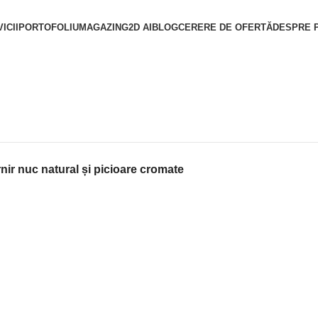
ICII
PORTOFOLIU
MAGAZIN
G2D AI
BLOG
CERERE DE OFERTĂ
DESPRE 
ir nuc natural și picioare cromate