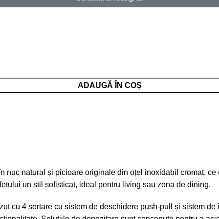
ADAUGĂ ÎN COȘ
 în nuc natural și picioare originale din oțel inoxidabil cromat, 
etului un stil sofisticat, ideal pentru living sau zona de dining.
zut cu 4 sertare cu sistem de deschidere push-pull și sistem de 
cționalitate. Soluțiile de depozitare sunt concepute pentru a asigu