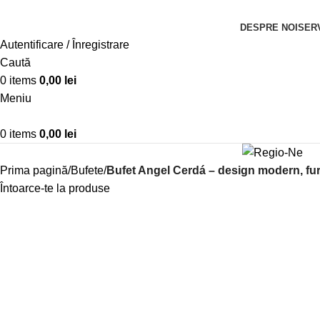
DESPRE NOI
SERV
Autentificare / Înregistrare
Caută
0
items
0,00
lei
Meniu
0
items
0,00
lei
Prima pagină
Bufete
Bufet Angel Cerdá – design modern, furn
Întoarce-te la produse