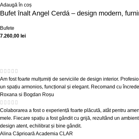
Adaugă în coș
Bufet înalt Angel Cerdá – design modern, furnir 
Bufete
7.260,00
lei
Am fost foarte mulțumiți de serviciile de design interior. Profesion
un spațiu armonios, funcțional și elegant. Recomand cu încredere 
Roxana si Bogdan Roșu
Colaborarea a fost o experiență foarte plăcută, atât pentru amenaj
mele. Fiecare spațiu a fost gândit cu grijă, rezultând un ambient
design atent, echilibrat și bine gândit.
Alina Căprioară
Academia CLAR