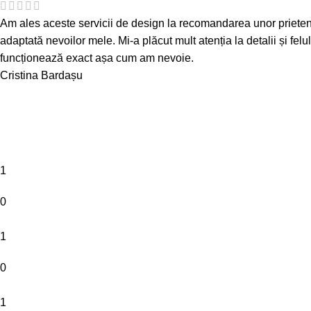
Am ales aceste servicii de design la recomandarea unor prieteni și 
adaptată nevoilor mele. Mi-a plăcut mult atenția la detalii și felu
funcționează exact așa cum am nevoie.
Cristina Bardașu
1
0
1
0
1