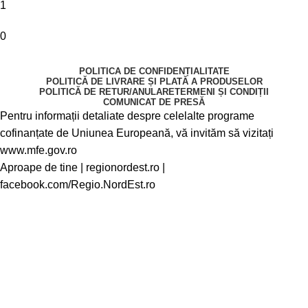
1
0
POLITICA DE CONFIDENȚIALITATE
POLITICĂ DE LIVRARE ȘI PLATĂ A PRODUSELOR
POLITICĂ DE RETUR/ANULARE
TERMENI ȘI CONDIȚII
COMUNICAT DE PRESĂ
Pentru informații detaliate despre celelalte programe
cofinanțate de Uniunea Europeană, vă invităm să vizitați
www.mfe.gov.ro
Aproape de tine |
regionordest.ro
|
facebook.com/Regio.NordEst.ro
© Copyright 2025
YOURSPACEDESIGN SRL
┃ 39673231 ┃
J04/1102/2018
Beneficiezi de 10% discount la toate