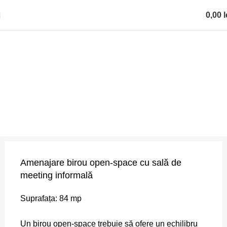
0,00
l
0
items
Amenajare birou open-space
Acasă
Portofoliu
Amenajare birou open-space
Amenajare birou open-space cu sală de
meeting informală
Suprafața: 84 mp
Un birou open-space trebuie să ofere un echilibru