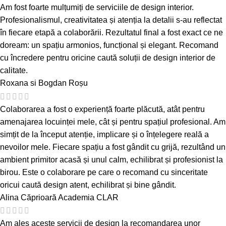
Am fost foarte mulțumiți de serviciile de design interior.
Profesionalismul, creativitatea și atenția la detalii s-au reflectat
în fiecare etapă a colaborării. Rezultatul final a fost exact ce ne
doream: un spațiu armonios, funcțional și elegant. Recomand
cu încredere pentru oricine caută soluții de design interior de
calitate.
Roxana si Bogdan Roșu
Colaborarea a fost o experiență foarte plăcută, atât pentru
amenajarea locuinței mele, cât și pentru spațiul profesional. Am
simțit de la început atenție, implicare și o înțelegere reală a
nevoilor mele. Fiecare spațiu a fost gândit cu grijă, rezultând un
ambient primitor acasă și unul calm, echilibrat și profesionist la
birou. Este o colaborare pe care o recomand cu sinceritate
oricui caută design atent, echilibrat și bine gândit.
Alina Căprioară
Academia CLAR
Am ales aceste servicii de design la recomandarea unor