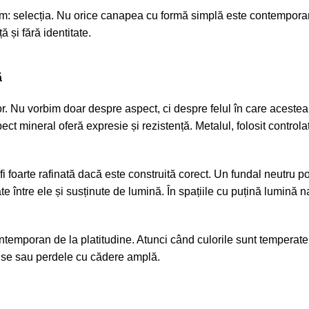
ium: selecția. Nu orice canapea cu formă simplă este contemporană
ă și fără identitate.
ă
r. Nu vorbim doar despre aspect, ci despre felul în care acestea
ect mineral oferă expresie și rezistență. Metalul, folosit control
i foarte rafinată dacă este construită corect. Un fundal neutru p
e între ele și susținute de lumină. În spațiile cu puțină lumină na
temporan de la platitudine. Atunci când culorile sunt temperate, d
dense sau perdele cu cădere amplă.