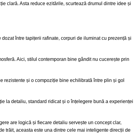
ie clară. Asta reduce ezitările, scurtează drumul dintre idee și
zat între tapițerii rafinate, corpuri de iluminat cu prezență și
tmosferă. Aici, stilul contemporan bine gândit nu cucerește prin
e rezistente și o compoziție bine echilibrată între plin și gol
ie la detaliu, standard ridicat și o înțelegere bună a experienței
gere are logică și fiecare detaliu servește un concept clar,
e trăit, aceasta este una dintre cele mai inteligente direcții de