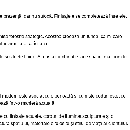
are prezență, dar nu sufocă. Finisajele se completează între ele,
nchise folosite strategic. Acestea creează un fundal calm, care
rofunzime fără să încarce.
te și siluete fluide. Această combinație face spațiul mai primitor
 modern este asociat cu o perioadă și cu niște coduri estetice
ează într-o manieră actuală.
 cu finisaje actuale, corpuri de iluminat sculpturale și o
 spațiului, materialele folosite și stilul de viață al clientului.