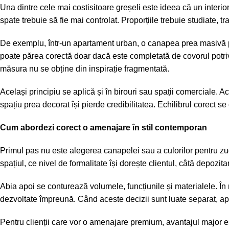
Una dintre cele mai costisitoare greșeli este ideea că un interio
spate trebuie să fie mai controlat. Proporțiile trebuie studiate, t
De exemplu, într-un apartament urban, o canapea prea masivă p
poate părea corectă doar dacă este completată de covorul potriv
măsura nu se obține din inspirație fragmentată.
Același principiu se aplică și în birouri sau spații comerciale. A
spațiu prea decorat își pierde credibilitatea. Echilibrul corect 
Cum abordezi corect o amenajare în stil contemporan
Primul pas nu este alegerea canapelei sau a culorilor pentru zugr
spațiul, ce nivel de formalitate își dorește clientul, câtă depoz
Abia apoi se conturează volumele, funcțiunile și materialele. În mu
dezvoltate
împreună. Când aceste decizii sunt luate separat, ap
Pentru clienții care vor o amenajare premium, avantajul major es