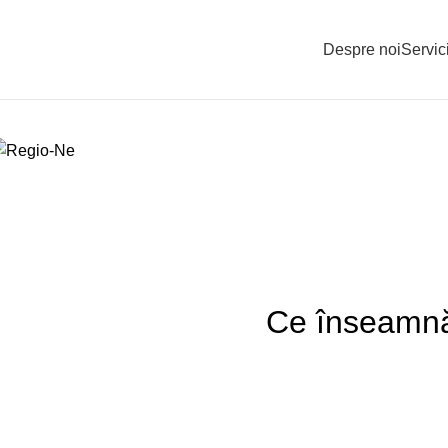
Despre noi
Servici
Blog
Acasă
Ghid amenajare
Ce înseamnă,