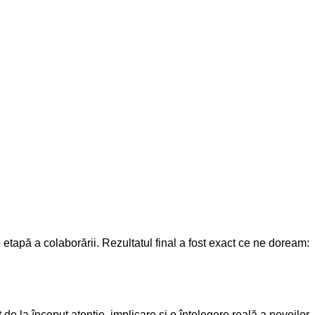
re etapă a colaborării. Rezultatul final a fost exact ce ne doream:
de la început atenție, implicare și o înțelegere reală a nevoilor