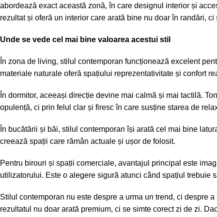
abordează exact această zonă, în care designul interior și accesu
rezultat și oferă un interior care arată bine nu doar în randări, ci ș
Unde se vede cel mai bine valoarea acestui stil
În zona de living, stilul contemporan funcționează excelent pentr
materiale naturale oferă spațiului reprezentativitate și confort rea
În dormitor, aceeași direcție devine mai calmă și mai tactilă. To
opulență, ci prin felul clar și firesc în care susține starea de rela
În bucătării și băi, stilul contemporan își arată cel mai bine latur
creează spații care rămân actuale și ușor de folosit.
Pentru birouri și spații comerciale, avantajul principal este ima
utilizatorului. Este o alegere sigură atunci când spațiul trebuie s
Stilul contemporan nu este despre a urma un trend, ci despre a co
rezultatul nu doar arată premium, ci se simte corect zi de zi. Dacă