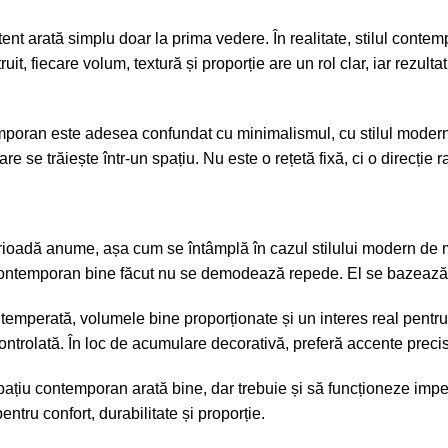
atent arată simplu doar la prima vedere. În realitate, stilul cont
uit, fiecare volum, textură și proporție are un rol clar, iar rezul
temporan este adesea confundat cu minimalismul, cu stilul modern
re se trăiește într-un spațiu. Nu este o rețetă fixă, ci o direcție ra
erioadă anume, așa cum se întâmplă în cazul stilului modern de m
r contemporan bine făcut nu se demodează repede. El se bazează pe
că temperată, volumele bine proporționate și un interes real pentru
ontrolată. În loc de acumulare decorativă, preferă accente precis
spațiu contemporan arată bine, dar trebuie și să funcționeze impec
ntru confort, durabilitate și proporție.