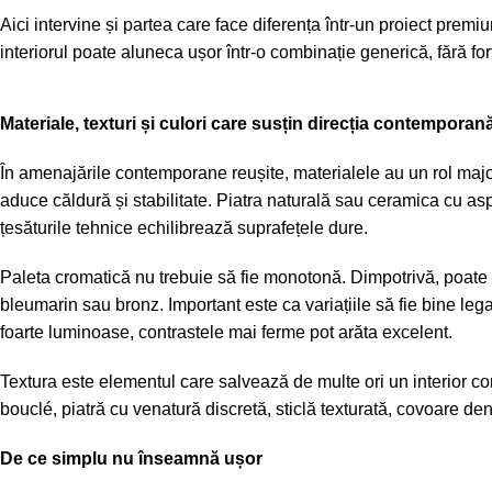
Aici intervine și partea care face diferența într-un proiect prem
interiorul poate aluneca ușor într-o combinație generică, fără forț
Materiale, texturi și culori care susțin direcția contemporan
În amenajările contemporane reușite, materialele au un rol majo
aduce căldură și stabilitate. Piatra naturală sau ceramica cu asp
țesăturile tehnice echilibrează suprafețele dure.
Paleta cromatică nu trebuie să fie monotonă. Dimpotrivă, poate f
bleumarin sau bronz. Important este ca variațiile să fie bine legat
foarte luminoase, contrastele mai ferme pot arăta excelent.
Textura este elementul care salvează de multe ori un interior con
bouclé, piatră cu venatură discretă, sticlă texturată, covoare 
De ce simplu nu înseamnă ușor