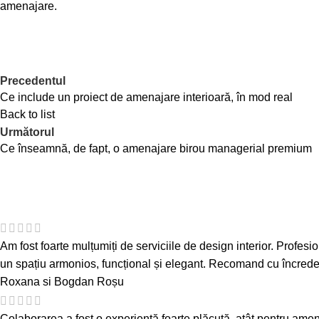
amenajare.
Precedentul
Ce include un proiect de amenajare interioară, în mod real
Back to list
Următorul
Ce înseamnă, de fapt, o amenajare birou managerial premium
Am fost foarte mulțumiți de serviciile de design interior. Profesion
un spațiu armonios, funcțional și elegant. Recomand cu încredere 
Roxana si Bogdan Roșu
Colaborarea a fost o experiență foarte plăcută, atât pentru amenaj