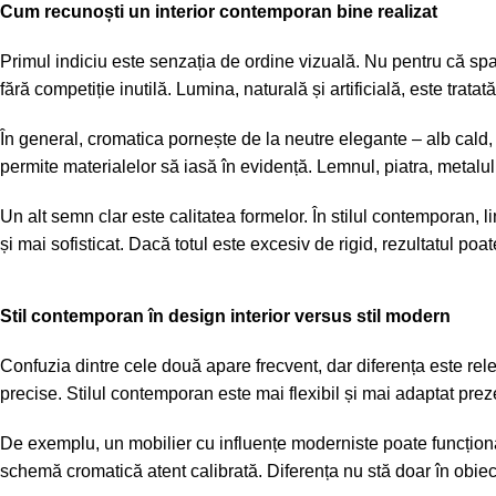
Cum recunoști un interior contemporan bine realizat
Primul indiciu este senzația de ordine vizuală. Nu pentru că spaț
fără competiție inutilă. Lumina, naturală și artificială, este trat
În general, cromatica pornește de la neutre elegante –
alb cald
,
permite materialelor să iasă în evidență. Lemnul, piatra, metalul
Un alt semn clar este calitatea formelor. În stilul contemporan, li
și mai sofisticat. Dacă totul este excesiv de rigid, rezultatul poa
Stil contemporan în design interior versus stil modern
Confuzia dintre cele două apare frecvent, dar diferența este rel
precise. Stilul contemporan este mai flexibil și mai adaptat pr
De exemplu, un mobilier cu influențe moderniste poate funcționa f
schemă cromatică atent calibrată. Diferența nu stă doar în obiecte,