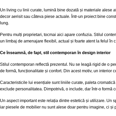
Un living cu linii curate, lumină bine dozată și materiale alese 
decor aerisit sau câteva piese actuale. Într-un proiect bine constr
lung.
Pentru mulți proprietari, tocmai aici apare confuzia. Stilul con
un limbaj de amenajare flexibil, actual și foarte atent la felul în ca
Ce înseamnă, de fapt, stil contemporan în design interior
Stilul contemporan reflectă prezentul. Nu se leagă rigid de o p
de formă, funcționalitate și confort. Din acest motiv, un interio
Caracteristicile lui esențiale sunt liniile curate, paleta cromati
exclude personalitatea. Dimpotrivă, o include, dar într-o formă c
Un aspect important este relația dintre estetică și utilizare. Un 
iar piesele de mobilier nu sunt alese doar pentru imagine, ci și pe