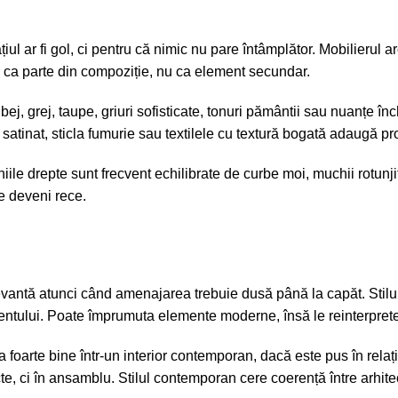
iul ar fi gol, ci pentru că nimic nu pare întâmplător. Mobilierul 
ată ca parte din compoziție, nu ca
element secundar
.
 bej, grej, taupe, griuri sofisticate, tonuri pământii sau nuanțe î
 satinat, sticla fumurie sau textilele cu textură bogată adaugă p
niile drepte sunt frecvent echilibrate de curbe moi, muchii rotunji
te deveni rece.
evantă atunci când amenajarea trebuie dusă până la capăt. Stilul
ezentului. Poate împrumuta elemente moderne, însă le reinterpret
oarte bine într-un interior contemporan, dacă este pus în relație
 ci în ansamblu. Stilul contemporan cere coerență între arhitectura