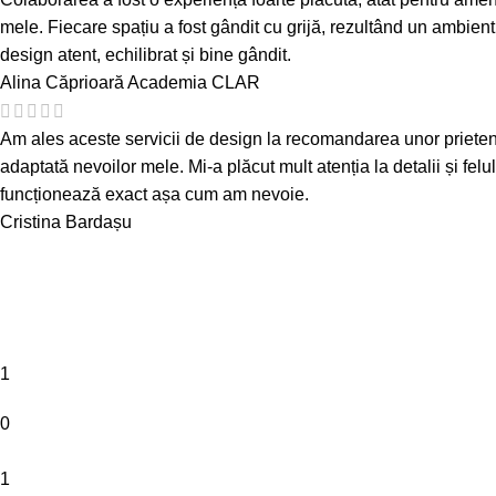
mele. Fiecare spațiu a fost gândit cu grijă, rezultând un ambient
design atent, echilibrat și bine gândit.
Alina Căprioară
Academia CLAR
Am ales aceste servicii de design la recomandarea unor prieteni și 
adaptată nevoilor mele. Mi-a plăcut mult atenția la detalii și felu
funcționează exact așa cum am nevoie.
Cristina Bardașu
1
0
1