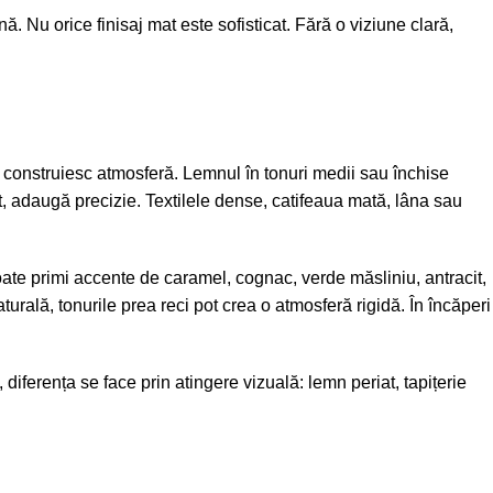
. Nu orice finisaj mat este sofisticat. Fără o viziune clară,
 construiesc atmosferă. Lemnul în tonuri medii sau închise
at, adaugă precizie. Textilele dense, catifeaua mată, lâna sau
oate primi accente de caramel, cognac, verde măsliniu, antracit,
turală, tonurile prea reci pot crea o atmosferă rigidă. În încăperi
iferența se face prin atingere vizuală: lemn periat, tapițerie