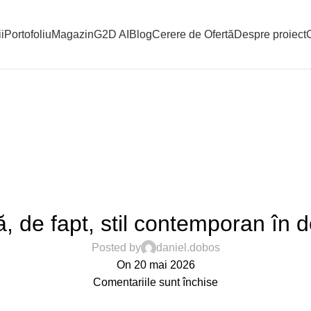
i
Portofoliu
Magazin
G2D AI
Blog
Cerere de Ofertă
Despre proiect
,
,
GHID AMENAJARE
INSPIRATION
INTERIOR
 de fapt, stil contemporan în de
Posted by
daniel.dobos
On 20 mai 2026
Comentariile sunt închise