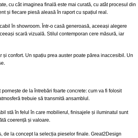
te, cu cât imaginea finală este mai curată, cu atât procesul din
nt și fiecare piesă aleasă în raport cu spațiul real.
cabil în showroom. Într-o casă generoasă, aceeași alegere
aceeași scară vizuală. Stilul contemporan cere măsură, iar
ar și confort. Un spațiu prea auster poate părea inaccesibil. Un
se.
ornește de la întrebări foarte concrete: cum va fi folosit
e atmosferă trebuie să transmită ansamblul.
 stă în felul în care mobilierul, finisajele și
iluminatul sunt
tă coerență și valoare.
, de la concept la selecția pieselor finale. Great2Design