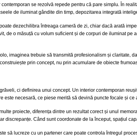
r contemporan se rezolvă repede pentru că pare simplu. În realita
raseele de iluminat gândite din timp, depozitarea integrată intelige
oate dezechilibra întreaga cameră de zi, chiar dacă arată impe
it, de o măsuță cu volum suficient și de corpuri de iluminat pe 
colo, imaginea trebuie să transmită profesionalism și claritate, d
se construiește prin concept, nu prin acumulare de obiecte frumoa
ăveli, ci definirea unui concept. Un interior contemporan reușit p
itare este necesară, ce piese merită să devină puncte focale și c
lte proiecte, diferența dintre un rezultat corect și unul memorabil
ar discrepanțe. Când sunt coordonate de la început, spațiul capă
te să lucreze cu un partener care poate controla întregul proces