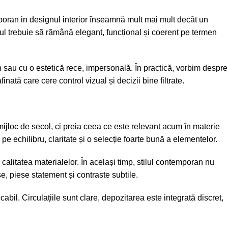
emporan in designul interior înseamnă mult mai mult decât un
tatul trebuie să rămână elegant, funcțional și coerent pe termen
 sau cu o estetică rece, impersonală. În practică, vorbim despre
finată care cere control vizual și decizii bine filtrate.
ijloc de secol, ci preia ceea ce este relevant acum în materie
 echilibru, claritate și o selecție foarte bună a elementelor.
 calitatea materialelor. În același timp, stilul contemporan nu
e, piese statement și contraste subtile.
abil. Circulațiile sunt clare, depozitarea este integrată discret,