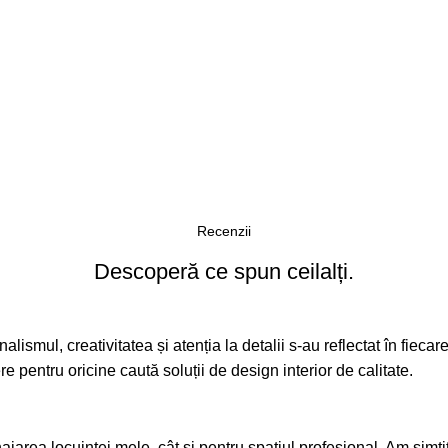
Recenzii
Descoperă ce spun ceilalți.
alismul, creativitatea și atenția la detalii s-au reflectat în fieca
pentru oricine caută soluții de design interior de calitate.
area locuinței mele, cât și pentru spațiul profesional. Am simțit 